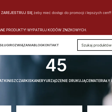
ZAREJESTRUJ SIĘ
żeby mieć dostęp do promocji i lepszych cen!!!
A
N
E
P
R
O
D
U
K
T
Y
!
W
Y
P
A
T
R
U
J
K
O
D
Ó
W
Z
N
I
Ż
K
O
W
Y
C
H
.
SŁUGI
ROZWIĄZANIA
BLOG
KONTAKT
45
ATKI
NISZCZARKI
SKANERY
URZĄDZENIE DRUKUJĄCE
MATERIAŁY
Wydajność w stronach A4 [tys. str.]
45