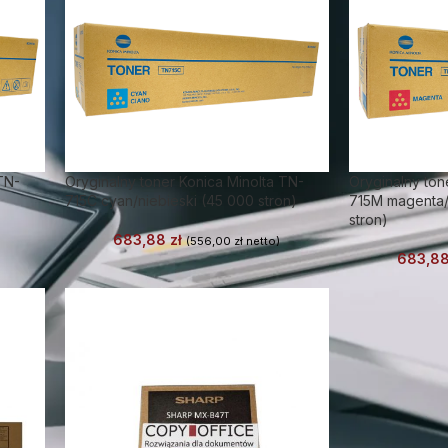
TN-
Oryginalny toner Konica Minolta TN-
Oryginalny ton
)
715C cyan/niebieski (45 000 stron)
715M magenta
stron)
683,88
zł
(
556,00
zł
netto)
683,8