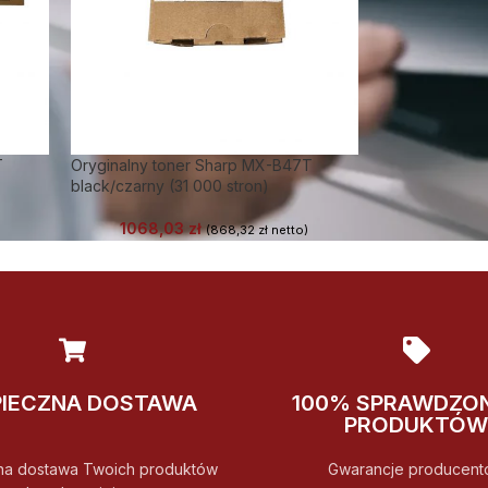
T
Oryginalny toner Sharp MX-B47T
black/czarny (31 000 stron)
1068,03
zł
(
868,32
zł
netto)
PIECZNA DOSTAWA
100% SPRAWDZO
PRODUKTÓW
na dostawa Twoich produktów
Gwarancje producent