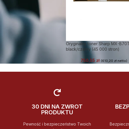
Oryginalny toner Sharp MX-B70
black/czarny (45 000 stron)
750,55
zł
(
610,20
zł
netto)
30 DNI NA ZWROT
BEZ
PRODUKTU
Pewność i bezpieczeństwo Twoich
Bezpiecz