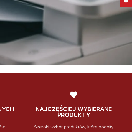
YouT
NYCH
NAJCZĘŚCIEJ WYBIERANE
PRODUKTY
ów
Szeroki wybór produktów, które podbiły