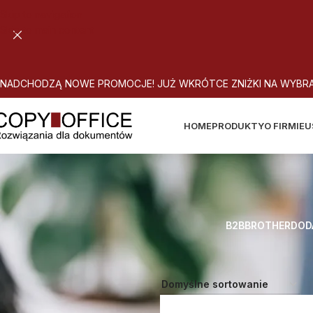
Skip to navigation
Skip to main content
N
A
D
C
H
O
D
Z
Ą
N
O
W
E
P
R
O
M
O
C
J
E
!
J
U
Ż
W
K
R
Ó
T
C
E
Z
N
I
Ż
K
I
N
A
W
Y
B
R
HOME
PRODUKTY
O FIRMIE
U
B2B
BROTHER
DOD
Strona główna
Atrybut produktu: 