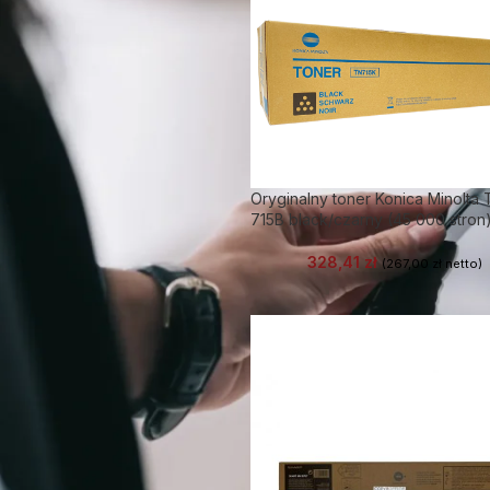
Oryginalny toner Konica Minolta 
715B black/czarny (45 000 stron
328,41
zł
(
267,00
zł
netto)