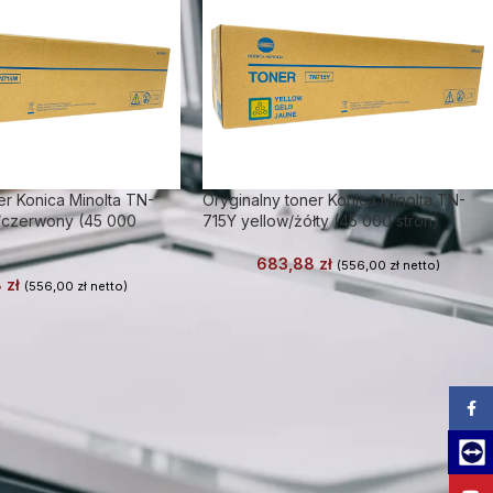
er Konica Minolta TN-
Oryginalny toner Konica Minolta TN-
/czerwony (45 000
715Y yellow/żółty (45 000 stron)
683,88
zł
(
556,00
zł
netto)
8
zł
(
556,00
zł
netto)
Zalog
Team