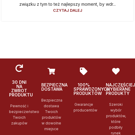
związku z tym to też najlepszy moment, by wdr...
CZYTAJ DALEJ
30 DNI
BEZPIECZNA
100%
NAJCZĘŚCIE
NA
DOSTAWA
SPRAWDZONYCH
WYBIERANE
ZWROT
PRODUKTÓW
PRODUKTY
PRODUKTU
Bezpieczna
Gwarancje
Szeroki
Pewność i
dostawa
producentów
wybór
bezpieczeństwo
Twoich
produktów,
Twoich
produktów
które
zakupów
w dowolne
podbiły
miejsce
rynek