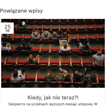
Powiązane wpisy
25
SIE
Kiedy, jak nie teraz?!
Sierpień to na uczelniach wyższych miesiąc urlopowy. W