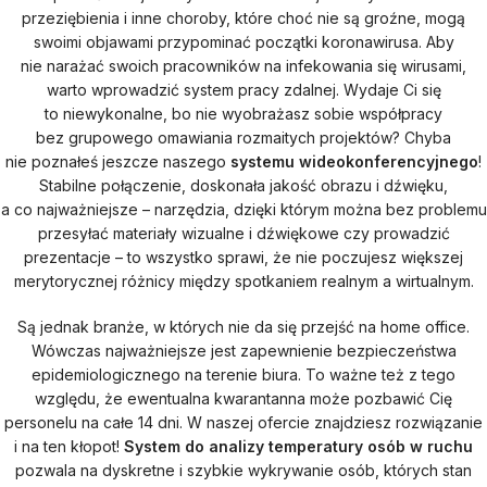
przeziębienia i inne choroby, które choć nie są groźne, mogą
swoimi objawami przypominać początki koronawirusa. Aby
nie narażać swoich pracowników na infekowania się wirusami,
warto wprowadzić system pracy zdalnej. Wydaje Ci się
to niewykonalne, bo nie wyobrażasz sobie współpracy
bez grupowego omawiania rozmaitych projektów? Chyba
nie poznałeś jeszcze naszego
systemu wideokonferencyjnego
!
Stabilne połączenie, doskonała jakość obrazu i dźwięku,
a co najważniejsze – narzędzia, dzięki którym można bez problemu
przesyłać materiały wizualne i dźwiękowe czy prowadzić
prezentacje – to wszystko sprawi, że nie poczujesz większej
merytorycznej różnicy między spotkaniem realnym a wirtualnym.
Są jednak branże, w których nie da się przejść na home office.
Wówczas najważniejsze jest zapewnienie bezpieczeństwa
epidemiologicznego na terenie biura. To ważne też z tego
względu, że ewentualna kwarantanna może pozbawić Cię
personelu na całe 14 dni. W naszej ofercie znajdziesz rozwiązanie
i na ten kłopot!
System do analizy temperatury osób w ruchu
pozwala na dyskretne i szybkie wykrywanie osób, których stan