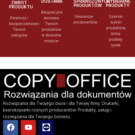
DOSTAWA
SPRAWDZONYCH
WYBIERANE
ZWROT
PRODUKTÓW
PRODUKTY
PRODUKTU
Bezpieczna
Gwarancje
Szeroki
Pewność i
dostawa
producentów
wybór
bezpieczeństwo
Twoich
produktów,
Twoich
produktów
które
zakupów
w dowolne
podbiły
miejsce
rynek
Rozwiązania dla Twojego biura i dla Twojej firmy. Drukarki,
kserokopiarki różnych producentów. Produkty, usługi i
rozwiązania dla Twojego biznesu.