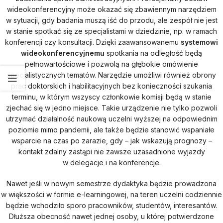
wideokonferencyjny może okazać się zbawiennym narzędziem
w sytuacji, gdy badania muszą iść do przodu, ale zespół nie jest
w stanie spotkać się ze specjalistami w dziedzinie, np. w ramach
konferencji czy konsultacji. Dzięki zaawansowanemu
systemowi
wideokonferencyjnemu
spotkania na odległość będą
pełnowartościowe i pozwolą na głębokie omówienie
specjalistycznych tematów. Narzędzie umożliwi również obrony
prac doktorskich i habilitacyjnych bez konieczności szukania
terminu, w którym wszyscy członkowie komisji będą w stanie
zjechać się w jedno miejsce. Takie urządzenie nie tylko pozwoli
utrzymać działalność naukową uczelni wyższej na odpowiednim
poziomie mimo pandemii, ale także będzie stanowić wspaniałe
wsparcie na czas po zarazie, gdy – jak wskazują prognozy –
kontakt zdalny zastąpi nie zawsze uzasadnione wyjazdy
w delegacje i na konferencje.
Nawet jeśli w nowym semestrze dydaktyka będzie prowadzona
w większości w formie e-learningowej, na teren uczelni codziennie
będzie wchodziło sporo pracowników, studentów, interesantów.
Dłuższa obecność nawet jednej osoby, u której potwierdzone