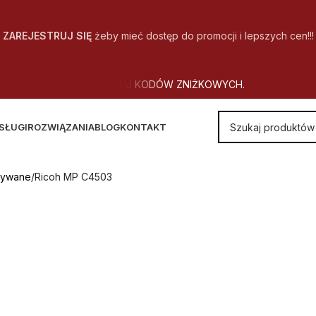
ZAREJESTRUJ SIĘ
żeby mieć dostęp do promocji i lepszych cen!!!
SŁUGI
ROZWIĄZANIA
BLOG
KONTAKT
żywane
Ricoh MP C4503