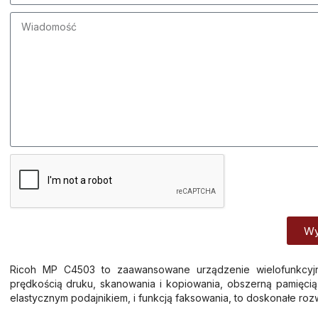
Wy
Alternative:
Ricoh MP C4503 to zaawansowane urządzenie wielofunkcyjn
prędkością druku, skanowania i kopiowania, obszerną pamięcią
elastycznym podajnikiem, i funkcją faksowania, to doskonałe rozw