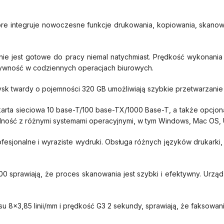
re integruje nowoczesne funkcje drukowania, kopiowania, skanow
e jest gotowe do pracy niemal natychmiast. Prędkość wykonani
ktywność w codziennych operacjach biurowych.
sk twardy o pojemności 320 GB umożliwiają szybkie przetwarzanie
D, karta sieciowa 10 base-T/100 base-TX/1000 Base-T, a także opcj
dność z różnymi systemami operacyjnymi, w tym Windows, Mac OS, UNIX
ofesjonalne i wyraziste wydruki. Obsługa różnych języków drukark
 sprawiają, że proces skanowania jest szybki i efektywny. Urząd
 8×3,85 linii/mm i prędkość G3 2 sekundy, sprawiają, że faksowanie