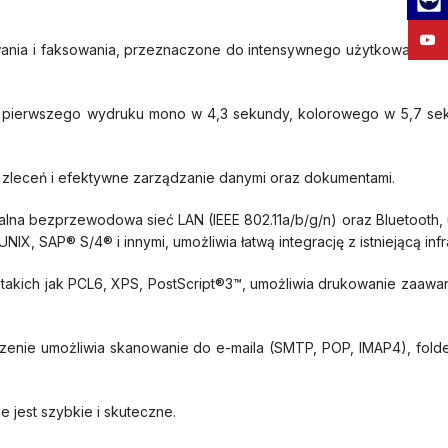
YouT
ania i faksowania, przeznaczone do intensywnego użytkowania w 
a pierwszego wydruku mono w 4,3 sekundy, kolorowego w 5,7 se
 zleceń i efektywne zarządzanie danymi oraz dokumentami.
onalna bezprzewodowa sieć LAN (IEEE 802.11a/b/g/n) oraz Bluetooth
, SAP® S/4® i innymi, umożliwia łatwą integrację z istniejącą infra
i, takich jak PCL6, XPS, PostScript®3™, umożliwia drukowanie zaa
zenie umożliwia skanowanie do e-maila (SMTP, POP, IMAP4), folde
 jest szybkie i skuteczne.