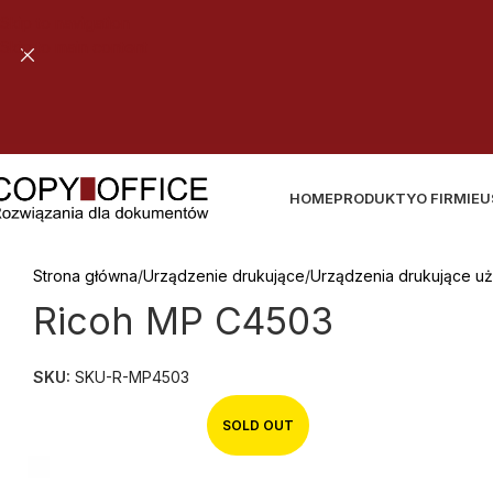
Skip to navigation
Skip to main content
B
E
Z
P
I
E
C
Z
N
A
D
O
S
T
A
W
A
T
W
O
J
E
G
O
Z
A
M
Ó
W
I
E
N
I
A
HOME
PRODUKTY
O FIRMIE
U
Strona główna
Urządzenie drukujące
Urządzenia drukujące u
Ricoh MP C4503
SKU:
SKU-R-MP4503
SOLD OUT