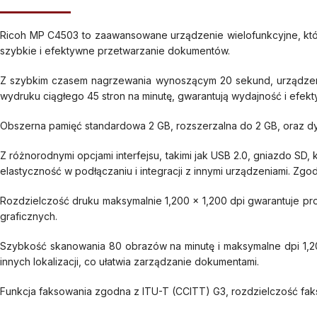
Ricoh MP C4503 to zaawansowane urządzenie wielofunkcyjne, któ
szybkie i efektywne przetwarzanie dokumentów.
Z szybkim czasem nagrzewania wynoszącym 20 sekund, urządzeni
wydruku ciągłego 45 stron na minutę, gwarantują wydajność i efe
Obszerna pamięć standardowa 2 GB, rozszerzalna do 2 GB, oraz dy
Z różnorodnymi opcjami interfejsu, takimi jak USB 2.0, gniazdo S
elastyczność w podłączaniu i integracji z innymi urządzeniami. Zgo
Rozdzielczość druku maksymalnie 1,200 x 1,200 dpi gwarantuje pr
graficznych.
Szybkość skanowania 80 obrazów na minutę i maksymalne dpi 1,200
innych lokalizacji, co ułatwia zarządzanie dokumentami.
Funkcja faksowania zgodna z ITU-T (CCITT) G3, rozdzielczość faksu