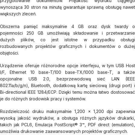
przygotowanie dokumentów. Prędkość wydruku ciągłego
wynosząca 30 stron na minutę gwarantuje sprawną obsługę nawet
większych zleceń.
Obszerna pamięć maksymalnie 4 GB oraz dysk twardy o
pojemności 250 GB umożliwiają składowanie i przetwarzanie
dużych plików, co jest istotne w przypadku obsługi
rozbudowanych projektów graficznych i dokumentów o dużej
objętości.
Urządzenie oferuje różnorodne opcje interfejsu, w tym USB Host
I/F, Ethernet 10 base-T/100 base-TX/1000 base-T, a także
opcjonalne USB 2.0, bezprzewodową sieć LAN (IEEE
802.11a/b/g/n), Bluetooth, dodatkową kartę sieciową (drugi port) i
Bi-directional IEEE 1284/ECP. Dzięki temu można łatwo dostosować
je do różnych środowisk pracy i systemów.
Rozdzielczość druku maksymalnie 1,200 x 1,200 dpi zapewnia
wysoką jakość wydruków, a obsługa różnych języków drukarki,
takich jak PCL6, Emulacja PostScript® 3™, PDF direct (emulation),
umożliwia drukowanie zaawansowanych projektów graficznych.