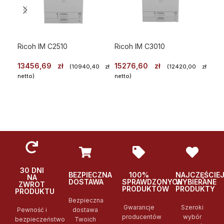
Ricoh IM C2510
Ricoh IM C3010
Ric
13456,69
zł
15276,60
zł
54
(
10940,40
zł
(
12420,00
zł
netto)
netto)
WYBIERZ
WYBIERZ
Po
Podglad
Podglad
30 DNI
BEZPIECZNA
100%
NAJCZĘŚCIE
NA
DOSTAWA
SPRAWDZONYCH
WYBIERANE
ZWROT
PRODUKTÓW
PRODUKTY
PRODUKTU
Bezpieczna
Gwarancje
Szeroki
Pewność i
dostawa
producentów
wybór
bezpieczeństwo
Twoich