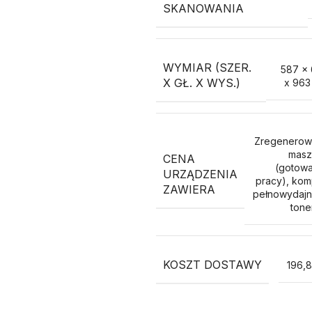
SKANOWANIA
WYMIAR (SZER.
587 x
X GŁ. X WYS.)
x 963
Zregenerow
masz
CENA
(gotow
URZĄDZENIA
pracy), kom
ZAWIERA
pełnowydaj
ton
KOSZT DOSTAWY
196,8