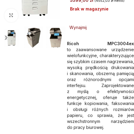
5599,00
zł
(
4552,03
zł
netto)
Brak w magazynie
Kliknij aby powiększyć
Wynajmij
Ricoh MPC3004ex
to zaawansowane urządzenie
wielofunkcyjne, charakteryzujące
się szybkim czasem nagrzewania,
wysoką prędkością drukowania
i skanowania, obszerną pamięcią
oraz różnorodnymi opcjami
interfejsu. Zaprojektowane
z myślą o efektywności
energetycznej, oferuje także
funkcje kopiowania, faksowania
i obsługi różnych rozmiarów
papieru, co sprawia, że jest
wszechstronnym narzędziem
do pracy biurowej.