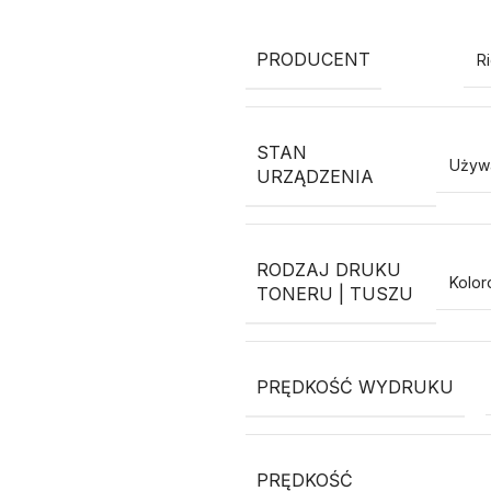
PRODUCENT
R
STAN
Używ
URZĄDZENIA
RODZAJ DRUKU
Kolo
TONERU | TUSZU
PRĘDKOŚĆ WYDRUKU
PRĘDKOŚĆ