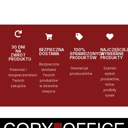
WYBIERZ
WYBIERZ
Podglad
Podglad
Po
30 DNI
BEZPIECZNA
100%
NAJCZĘŚCIE
NA
DOSTAWA
SPRAWDZONYCH
WYBIERANE
ZWROT
PRODUKTÓW
PRODUKTY
PRODUKTU
Bezpieczna
Gwarancje
Szeroki
Pewność i
dostawa
producentów
wybór
bezpieczeństwo
Twoich
produktów,
Twoich
produktów
które
zakupów
w dowolne
podbiły
miejsce
rynek