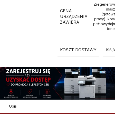
Zregenerow
masz
CENA
(gotow
URZĄDZENIA
pracy), kom
ZAWIERA
pełnowydaj
ton
KOSZT DOSTAWY
196,8
Opis