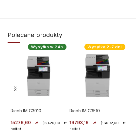
Polecane produkty
Wysyłka w 24h
Wysyłka 2-7 dni
Ricoh IM C3010
Ricoh IM C3510
Ric
15276,60
zł
19793,16
zł
49
(
12420,00
zł
(
16092,00
zł
netto)
netto)
nett