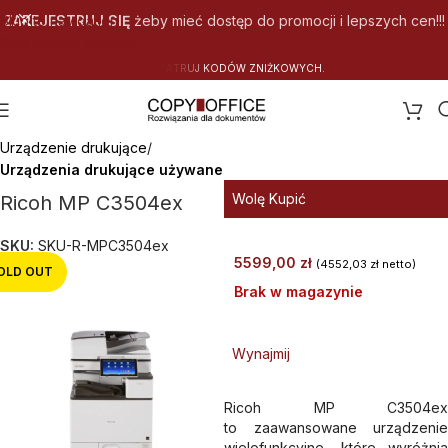
Skip to navigation
ZAREJESTRUJ SIĘ
żeby mieć dostęp do promocji i lepszych cen!!!
Skip to main content
B
E
Z
P
I
E
C
Strona główna
Urządzenie drukujące
Urządzenia drukujące używane
Wolę Kupić
Ricoh MP C3504ex
SKU:
SKU-R-MPC3504ex
5599,00
zł
(
4552,03
zł
netto)
OLD OUT
Brak w magazynie
Wynajmij
Ricoh MP C3504ex
to zaawansowane urządzenie
wielofunkcyjne, które wyróżnia