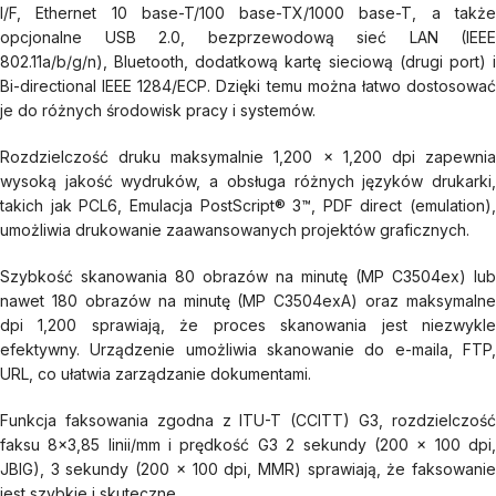
I/F, Ethernet 10 base-T/100 base-TX/1000 base-T, a także
opcjonalne USB 2.0, bezprzewodową sieć LAN (IEEE
802.11a/b/g/n), Bluetooth, dodatkową kartę sieciową (drugi port) i
Bi-directional IEEE 1284/ECP. Dzięki temu można łatwo dostosować
je do różnych środowisk pracy i systemów.
Rozdzielczość druku maksymalnie 1,200 x 1,200 dpi zapewnia
wysoką jakość wydruków, a obsługa różnych języków drukarki,
takich jak PCL6, Emulacja PostScript® 3™, PDF direct (emulation),
umożliwia drukowanie zaawansowanych projektów graficznych.
Szybkość skanowania 80 obrazów na minutę (MP C3504ex) lub
nawet 180 obrazów na minutę (MP C3504exA) oraz maksymalne
dpi 1,200 sprawiają, że proces skanowania jest niezwykle
efektywny. Urządzenie umożliwia skanowanie do e-maila, FTP,
URL, co ułatwia zarządzanie dokumentami.
Funkcja faksowania zgodna z ITU-T (CCITT) G3, rozdzielczość
faksu 8×3,85 linii/mm i prędkość G3 2 sekundy (200 x 100 dpi,
JBIG), 3 sekundy (200 x 100 dpi, MMR) sprawiają, że faksowanie
jest szybkie i skuteczne.