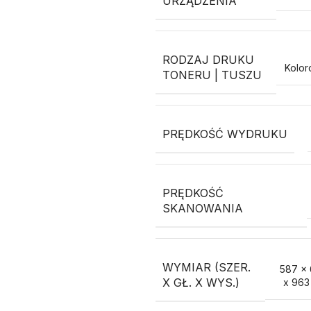
URZĄDZENIA
RODZAJ DRUKU
Kolo
TONERU | TUSZU
PRĘDKOŚĆ WYDRUKU
PRĘDKOŚĆ
SKANOWANIA
WYMIAR (SZER.
587 x
X GŁ. X WYS.)
x 963