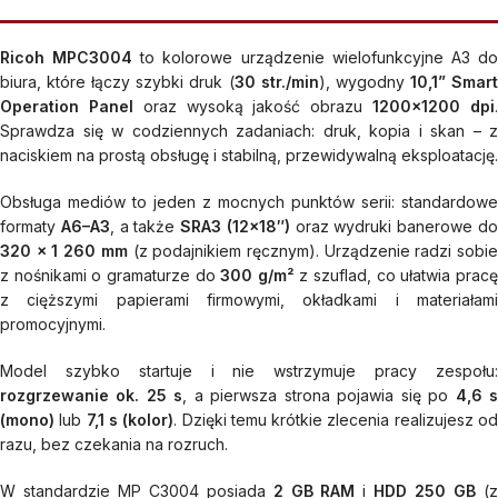
Ricoh MPC3004
to kolorowe urządzenie wielofunkcyjne A3 d
biura, które łączy szybki druk (
30 str./min
), wygodny
10,1” Smar
Operation Panel
oraz wysoką jakość obrazu
1200×1200 dpi
Sprawdza się w codziennych zadaniach: druk, kopia i skan – z
naciskiem na prostą obsługę i stabilną, przewidywalną eksploatację.
Obsługa mediów to jeden z mocnych punktów serii: standardowe
formaty
A6–A3
, a także
SRA3 (12×18″)
oraz wydruki banerowe d
320 × 1 260 mm
(z podajnikiem ręcznym). Urządzenie radzi sobi
z nośnikami o gramaturze do
300 g/m²
z szuflad, co ułatwia prac
z cięższymi papierami firmowymi, okładkami i materiałami
promocyjnymi.
Model szybko startuje i nie wstrzymuje pracy zespołu:
rozgrzewanie ok. 25 s
, a pierwsza strona pojawia się po
4,6 
(mono)
lub
7,1 s (kolor)
. Dzięki temu krótkie zlecenia realizujesz o
razu, bez czekania na rozruch.
W standardzie MP C3004 posiada
2 GB RAM
i
HDD 250 GB
(