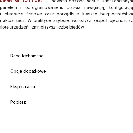
Ricoh MP C3004ex
— nowsza odsłona serii z udoskonalonym
panelem i oprogramowaniem. Ułatwia nawigację, konfigurację
i integracje firmowe oraz porządkuje kwestie bezpieczeństwa
i aktualizacji. W praktyce szybciej wdrożysz zespół, ujednolicisz
flotę urządzeń i zmniejszysz liczbę błędów.
Dane techniczne
Opcje dodatkowe
Eksploatacja
Pobierz