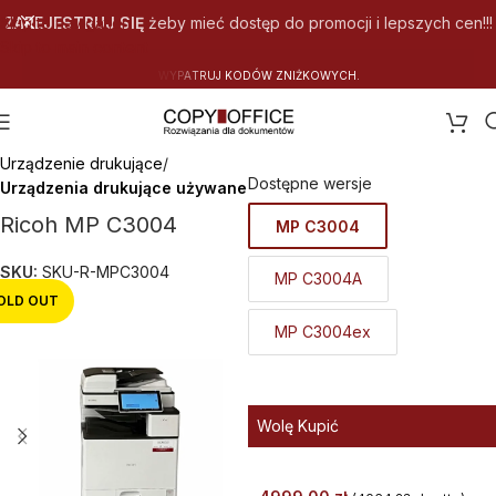
Skip to navigation
ZAREJESTRUJ SIĘ
żeby mieć dostęp do promocji i lepszych cen!!!
Skip to main content
K
O
W
Y
C
H
.
Strona główna
Urządzenie drukujące
Dostępne wersje
Urządzenia drukujące używane
Ricoh MP C3004
MP C3004
SKU:
SKU-R-MPC3004
MP C3004A
OLD OUT
MP C3004ex
Wolę Kupić