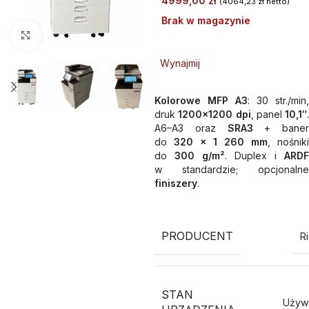
4999,00
zł
(
4064,23
zł
netto)
Brak w magazynie
Kliknij aby powiększyć
Wynajmij
Kolorowe MFP A3
: 30 str./min,
druk
1200×1200 dpi
, panel
10,1″
.
A6–A3 oraz
SRA3
+ baner
do
320 × 1 260 mm
, nośniki
do
300 g/m²
. Duplex i
ARDF
w standardzie; opcjonalne
finiszery
.
PRODUCENT
R
STAN
Używ