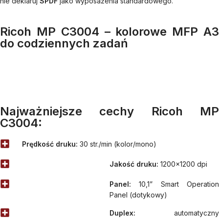
nie deklaruj
SPDF
jako wyposażenia standardowego.
Ricoh MP C3004 – kolorowe MFP A3
do codziennych zadań
Najważniejsze cechy Ricoh MP
C3004:
Prędkość druku:
30 str./min (kolor/mono)
Jakość druku:
1200×1200 dpi
Panel:
10,1” Smart Operation
Panel (dotykowy)
Duplex:
automatyczny