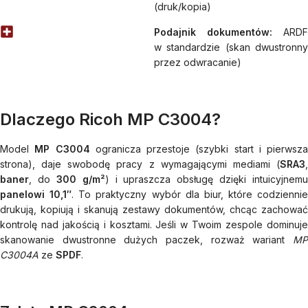
(druk/kopia)
Podajnik dokumentów:
ARDF
w standardzie (skan dwustronny
przez odwracanie)
Dlaczego Ricoh MP C3004?
Model
MP C3004
ogranicza przestoje (szybki start i pierwsza
strona), daje swobodę pracy z wymagającymi mediami (
SRA3
,
baner
, do
300 g/m²
) i upraszcza obsługę dzięki intuicyjnemu
panelowi 10,1″
. To praktyczny wybór dla biur, które codziennie
drukują, kopiują i skanują zestawy dokumentów, chcąc zachować
kontrolę nad jakością i kosztami. Jeśli w Twoim zespole dominuje
skanowanie dwustronne dużych paczek, rozważ wariant
MP
C3004A
ze
SPDF
.