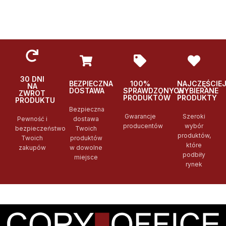
Po
Podglad
Podglad
30 DNI
BEZPIECZNA
100%
NAJCZĘŚCIE
NA
DOSTAWA
SPRAWDZONYCH
WYBIERANE
ZWROT
PRODUKTÓW
PRODUKTY
PRODUKTU
Bezpieczna
Gwarancje
Szeroki
Pewność i
dostawa
producentów
wybór
bezpieczeństwo
Twoich
produktów,
Twoich
produktów
które
zakupów
w dowolne
podbiły
miejsce
rynek