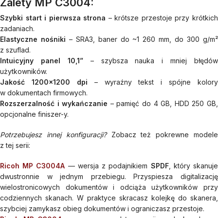
Zalety MP C3004:
Szybki start i pierwsza strona
– krótsze przestoje przy krótkic
zadaniach.
Elastyczne nośniki
– SRA3, baner do ~1 260 mm, do 300 g/m
z szuflad.
Intuicyjny panel 10,1”
– szybsza nauka i mniej błędów
użytkowników.
Jakość 1200×1200 dpi
– wyraźny tekst i spójne kolory
w dokumentach firmowych.
Rozszerzalność i wykańczanie
– pamięć do 4 GB, HDD 250 GB
opcjonalne finiszer-y.
Potrzebujesz innej konfiguracji?
Zobacz też pokrewne model
z tej serii:
Ricoh MP C3004A
— wersja z podajnikiem
SPDF
, który skanuj
dwustronnie w jednym przebiegu. Przyspiesza digitalizację
wielostronicowych dokumentów i odciąża użytkowników przy
codziennych skanach. W praktyce skracasz kolejkę do skanera,
szybciej zamykasz obieg dokumentów i ograniczasz przestoje.