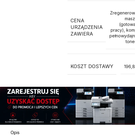
Zregenerow
masz
CENA
(gotow
URZĄDZENIA
pracy), kom
ZAWIERA
pełnowydaj
ton
KOSZT DOSTAWY
196,8
Opis