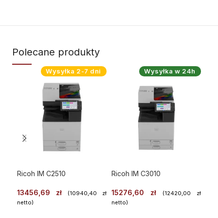
Polecane produkty
Wysyłka 2-7 dni
Wysyłka w 24h
Ricoh IM C2510
Ricoh IM C3010
Ric
13456,69
zł
15276,60
zł
54
(
10940,40
zł
(
12420,00
zł
netto)
netto)
WYBIERZ
WYBIERZ