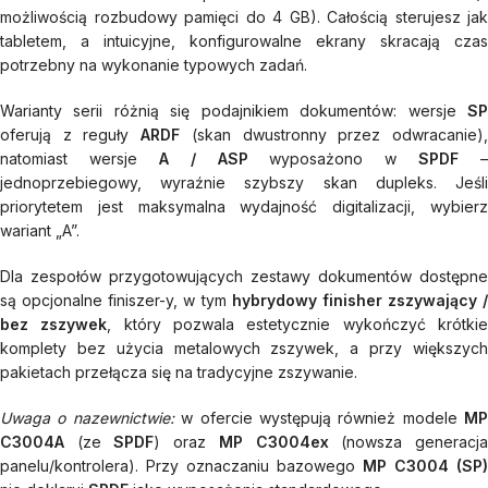
możliwością rozbudowy pamięci do 4 GB). Całością sterujesz jak
tabletem, a intuicyjne, konfigurowalne ekrany skracają czas
potrzebny na wykonanie typowych zadań.
Warianty serii różnią się podajnikiem dokumentów: wersje
SP
oferują z reguły
ARDF
(skan dwustronny przez odwracanie)
natomiast wersje
A / ASP
wyposażono w
SPDF
–
jednoprzebiegowy, wyraźnie szybszy skan dupleks. Jeśli
priorytetem jest maksymalna wydajność digitalizacji, wybierz
wariant „A”.
Dla zespołów przygotowujących zestawy dokumentów dostępne
są opcjonalne finiszer-y, w tym
hybrydowy finisher zszywający /
bez zszywek
, który pozwala estetycznie wykończyć krótki
komplety bez użycia metalowych zszywek, a przy większych
pakietach przełącza się na tradycyjne zszywanie.
Uwaga o nazewnictwie:
w ofercie występują również modele
MP
C3004A
(ze
SPDF
) oraz
MP C3004ex
(nowsza generacj
panelu/kontrolera). Przy oznaczaniu bazowego
MP C3004 (SP)