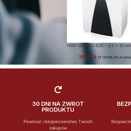
HSM SECURIO B26 – 4,5 x 30 m
3564,54
zł
(
2898,00
zł
netto
30 DNI NA ZWROT
BEZ
PRODUKTU
Pewność i bezpieczeństwo Twoich
Bezpiecz
zakupów