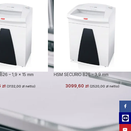
26 – 1,9 x 15 mm
HSM SECURIO B26 – 3,9 mm
6
zł
3099,60
zł
(
3132,00
zł
netto)
(
2520,00
zł
netto)
Zalog
Team
YouT