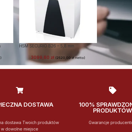
m
HSM SECURIO B26 – 5,8 mm
3099,60
zł
)
(
2520,00
zł
netto)
PIECZNA DOSTAWA
100% SPRAWDZO
PRODUKTÓW
na dostawa Twoich produktów
Gwarancje producent
w dowolne miejsce