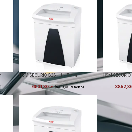
m
HSM SECURIO B26 – 1 x 5 mm
HSM SECURIO B
6531,30
zł
3852,3
)
(
5310,00
zł
netto)