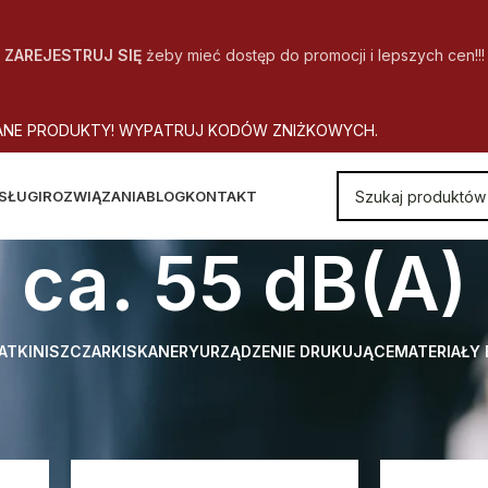
ZAREJESTRUJ SIĘ
żeby mieć dostęp do promocji i lepszych cen!!!
A
N
E
P
R
O
D
U
K
T
Y
!
W
Y
P
A
T
R
U
J
K
O
D
Ó
W
Z
N
I
Ż
K
O
W
Y
C
H
.
SŁUGI
ROZWIĄZANIA
BLOG
KONTAKT
ca. 55 dB(A)
ATKI
NISZCZARKI
SKANERY
URZĄDZENIE DRUKUJĄCE
MATERIAŁY
 Poziom hałasu (praca jałowa)
ca. 55 dB(A)