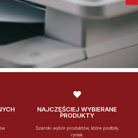
NYCH
NAJCZĘŚCIEJ WYBIERANE
PRODUKTY
ów
Szeroki wybór produktów, które podbiły
rynek