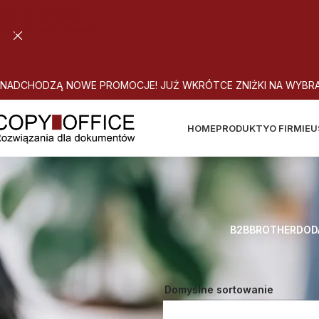
Skip to navigation
Skip to main content
N
A
D
C
H
O
D
Z
Ą
N
O
W
E
P
R
O
M
O
C
J
E
!
J
U
Ż
W
K
R
Ó
T
C
E
Z
N
I
Ż
K
I
N
A
W
Y
B
R
HOME
PRODUKTY
O FIRMIE
U
B2B
BROTHER
DOD
Strona główna
Atrybut produktu: