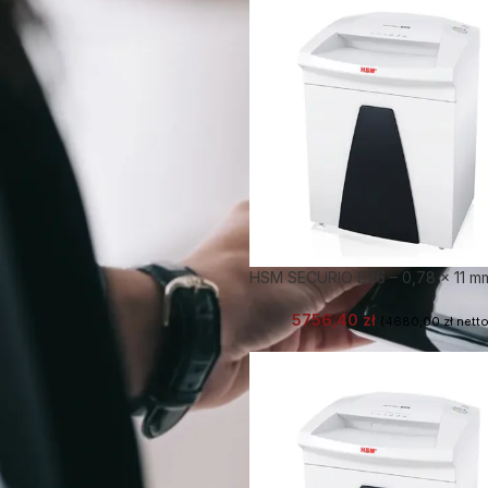
HSM SECURIO B26 – 0,78 x 11 m
5756,40
zł
(
4680,00
zł
netto