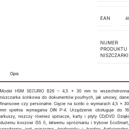
EAN
4
NUMER
PRODUKTU
NISZCZARKI
Opis
Model HSM SECURIO B26 – 4,5 x 30 mm to wszechstronna
niszczarka ścinkowa do dokumentów poufnych, jak umowy, dane
finansowe czy personalne. Cięcie na ścinki o wymiarach 4,5 x 30
mm spełnia wymagania DIN P-4. Urządzenie obsługuje do 16
arkuszy, niszczy również spinacze, karty i płyty CD/DVD. Dzięki
dużemu koszowi (55 l), łatwemu opróżnianiu i trybowi EcoSmart,
urządzenie jest przyjazne środowisku i bardzo funkcjonalne.