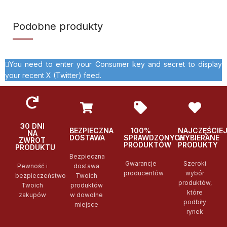
Podobne produkty
You need to enter your Consumer key and secret to display
your recent X (Twitter) feed.
30 DNI
BEZPIECZNA
100%
NAJCZĘŚCIE
NA
DOSTAWA
SPRAWDZONYCH
WYBIERANE
ZWROT
PRODUKTÓW
PRODUKTY
PRODUKTU
Bezpieczna
Gwarancje
Szeroki
Pewność i
dostawa
producentów
wybór
bezpieczeństwo
Twoich
produktów,
Twoich
produktów
które
zakupów
w dowolne
podbiły
miejsce
rynek