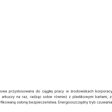
wa przystosowana do ciągłej pracy w środowiskach korporacyj
rkuszy na raz, radząc sobie również z plastikowymi kartami, zs
rtyfikowaną osłonę bezpieczeństwa. Energooszczędny tryb czuwania