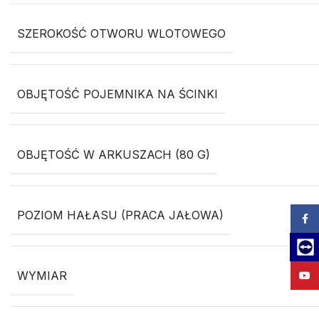
SZEROKOŚĆ OTWORU WLOTOWEGO
OBJĘTOŚĆ POJEMNIKA NA ŚCINKI
OBJĘTOŚĆ W ARKUSZACH (80 G)
POZIOM HAŁASU (PRACA JAŁOWA)
Zalog
Team
WYMIAR
YouT