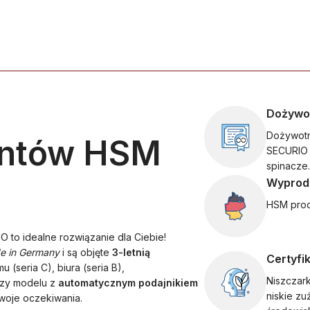
Dożywo
Dożywotn
entów HSM
SECURIO 
spinacze.
Wyprod
HSM prod
O to idealne rozwiązanie dla Ciebie!
e in Germany
i są objęte
3-letnią
Certyfi
 (seria C), biura (seria B),
Niszczar
czy modelu z
automatycznym podajnikiem
niskie zu
woje oczekiwania.