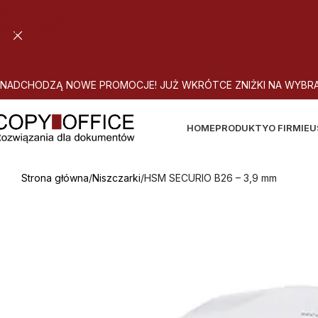
Skip to navigation
Skip to main content
N
A
D
C
H
O
D
Z
Ą
N
O
W
E
P
R
O
M
O
C
J
E
!
J
U
Ż
W
K
R
Ó
T
C
E
Z
N
I
Ż
K
I
N
A
W
Y
B
R
HOME
PRODUKTY
O FIRMIE
U
Strona główna
Niszczarki
HSM SECURIO B26 – 3,9 mm