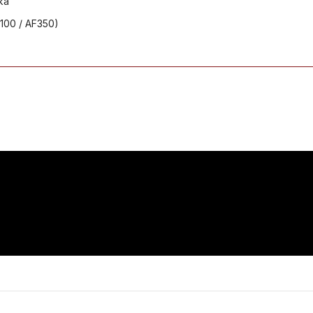
ka
F100 / AF350)