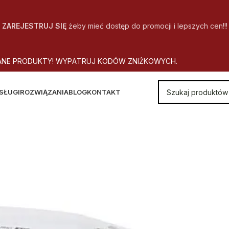
ZAREJESTRUJ SIĘ
żeby mieć dostęp do promocji i lepszych cen!!!
A
N
E
P
R
O
D
U
K
T
Y
!
W
Y
P
A
T
R
U
J
K
O
D
Ó
W
Z
N
I
Ż
K
O
W
Y
C
H
.
SŁUGI
ROZWIĄZANIA
BLOG
KONTAKT