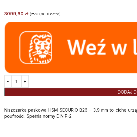
3099,60
zł
(
2520,00
zł
netto)
Alternative:
DODAJ D
Niszczarka paskowa HSM SECURIO B26 – 3,9 mm to ciche urzą
poufności. Spełnia normy DIN P-2.