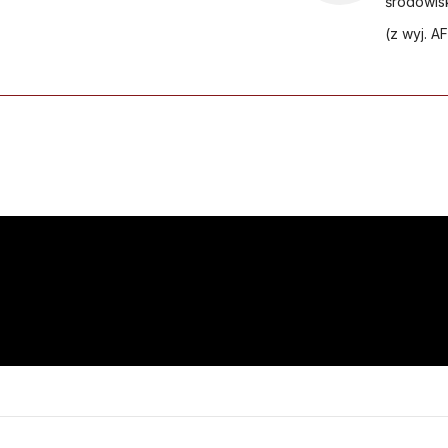
środowis
(z wyj. A