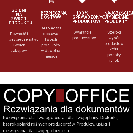
30 DNI
BEZPIECZNA
100%
NAJCZĘŚCIE
NA
DOSTAWA
SPRAWDZONYCH
WYBIERANE
ZWROT
PRODUKTÓW
PRODUKTY
PRODUKTU
Bezpieczna
Gwarancje
Szeroki
Pewność i
dostawa
producentów
wybór
bezpieczeństwo
Twoich
produktów,
Twoich
produktów
które
zakupów
w dowolne
podbiły
miejsce
rynek
Rozwiązania dla Twojego biura i dla Twojej firmy. Drukarki,
kserokopiarki różnych producentów. Produkty, usługi i
rozwiązania dla Twojego biznesu.