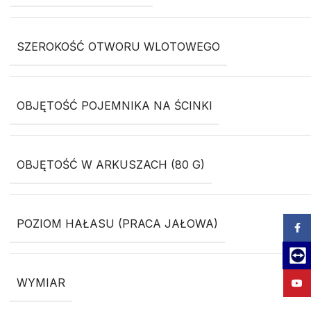
SZEROKOŚĆ OTWORU WLOTOWEGO
OBJĘTOŚĆ POJEMNIKA NA ŚCINKI
OBJĘTOŚĆ W ARKUSZACH (80 G)
POZIOM HAŁASU (PRACA JAŁOWA)
Zalog
Team
WYMIAR
YouT