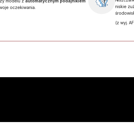
czy modelu z
automatycznym podajnikiem
niskie zu
woje oczekiwania.
środowis
(z wyj. A