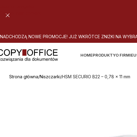
Skip to navigation
Skip to main content
N
A
D
C
H
O
D
Z
Ą
N
O
W
E
P
R
O
M
O
C
J
E
!
J
U
Ż
W
K
R
Ó
T
C
E
Z
N
I
Ż
K
I
N
A
W
Y
B
R
HOME
PRODUKTY
O FIRMIE
U
Strona główna
Niszczarki
HSM SECURIO B22 – 0,78 x 11 mm