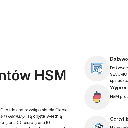
Dożywo
Dożywotn
entów HSM
SECURIO 
spinacze.
Wyprod
HSM prod
O to idealne rozwiązanie dla Ciebie!
e in Germany
i są objęte
3-letnią
Certyfi
 (seria C), biura (seria B),
Niszczar