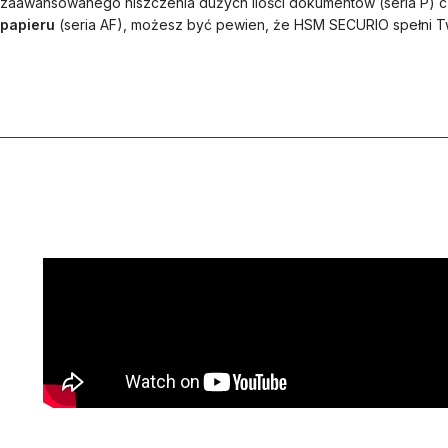
zaawansowanego niszczenia dużych ilości dokumentów (seria P) 
papieru
(seria AF), możesz być pewien, że HSM SECURIO spełni T