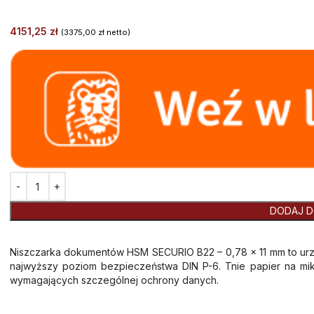
4151,25
zł
(
3375,00
zł
netto)
Alternative:
DODAJ D
Niszczarka dokumentów HSM SECURIO B22 – 0,78 x 11 mm to ur
najwyższy poziom bezpieczeństwa DIN P-6. Tnie papier na mikr
wymagających szczególnej ochrony danych.