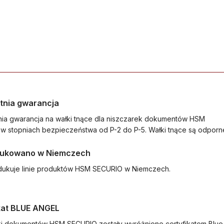
tnia gwarancja
ia gwarancja na wałki tnące dla niszczarek dokumentów HSM
w stopniach bezpieczeństwa od P-2 do P-5. Wałki tnące są odporne
ukowano w Niemczech
ukuje linie produktów HSM SECURIO w Niemczech.
kat BLUE ANGEL
ki dokumentów HSM SECURIO zostały wyróżnione certyfikatem Blue