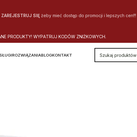
ZAREJESTRUJ SIĘ
żeby mieć dostęp do promocji i lepszych cen!!!
A
N
E
P
R
O
D
U
K
T
Y
!
W
Y
P
A
T
R
U
J
K
O
D
Ó
W
Z
N
I
Ż
K
O
W
Y
C
H
.
SŁUGI
ROZWIĄZANIA
BLOG
KONTAKT