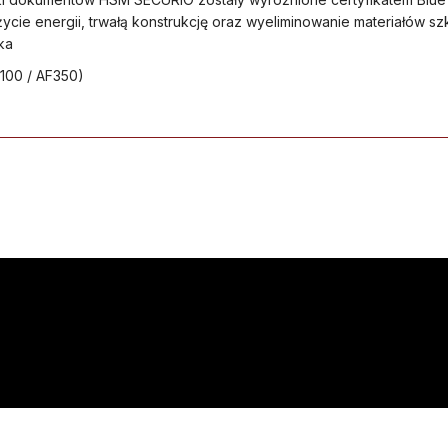
życie energii, trwałą konstrukcję oraz wyeliminowanie materiałów sz
ka
F100 / AF350)