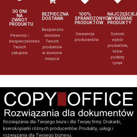
30 DNI
BEZPIECZNA
100%
NAJCZĘŚCIE
NA
DOSTAWA
SPRAWDZONYCH
WYBIERANE
ZWROT
PRODUKTÓW
PRODUKTY
PRODUKTU
Bezpieczna
Gwarancje
Szeroki
Pewność i
dostawa
producentów
wybór
bezpieczeństwo
Twoich
produktów,
Twoich
produktów
które
zakupów
w dowolne
podbiły
miejsce
rynek
Rozwiązania dla Twojego biura i dla Twojej firmy. Drukarki,
kserokopiarki różnych producentów. Produkty, usługi i
rozwiązania dla Twojego biznesu.