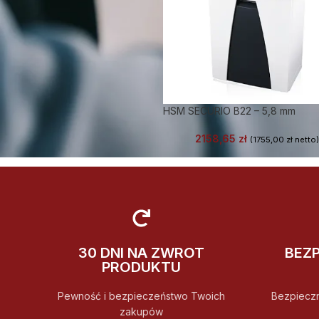
HSM SECURIO B22 – 5,8 mm
2158,65
zł
(
1755,00
zł
netto)
30 DNI NA ZWROT
BEZ
PRODUKTU
Pewność i bezpieczeństwo Twoich
Bezpiecz
zakupów