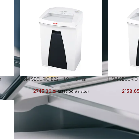
m
HSM SECURIO B22 – 1,9 x 15 mm
HSM SECURIO 
2745,36
zł
2158,6
(
2232,00
zł
netto)