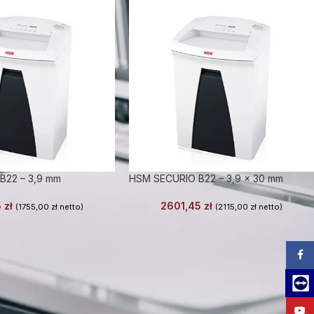
B22 – 3,9 mm
HSM SECURIO B22 – 3,9 x 30 mm
5
zł
2601,45
zł
(
1755,00
zł
netto)
(
2115,00
zł
netto)
Zalog
Team
YouT