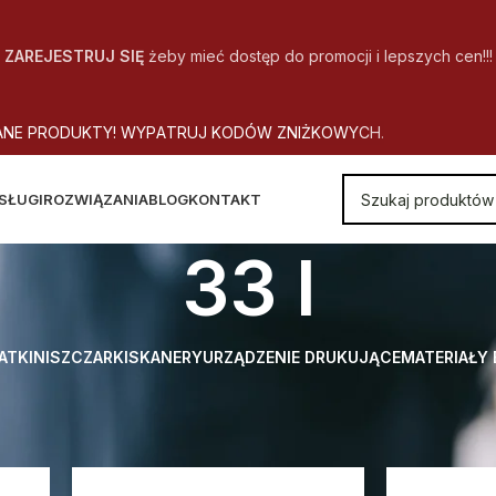
ZAREJESTRUJ SIĘ
żeby mieć dostęp do promocji i lepszych cen!!!
A
N
E
P
R
O
D
U
K
T
Y
!
W
Y
P
A
T
R
U
J
K
O
D
Ó
W
Z
N
I
Ż
K
O
W
Y
C
H
.
SŁUGI
ROZWIĄZANIA
BLOG
KONTAKT
33 l
ATKI
NISZCZARKI
SKANERY
URZĄDZENIE DRUKUJĄCE
MATERIAŁY
 Objętość pojemnika na ścinki
33 l