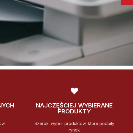
NYCH
NAJCZĘŚCIEJ WYBIERANE
PRODUKTY
ów
Szeroki wybór produktów, które podbiły
rynek