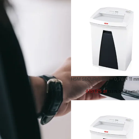
HSM SECURIO B22 – 0,78 x 11 m
4151,25
zł
(
3375,00
zł
netto)