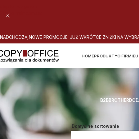
Skip to navigation
Skip to main content
N
A
D
C
H
O
D
Z
Ą
N
O
W
E
P
R
O
M
O
C
J
E
!
J
U
Ż
W
K
R
Ó
T
C
E
Z
N
I
Ż
K
I
N
A
W
Y
B
R
HOME
PRODUKTY
O FIRMIE
U
B2B
BROTHER
DOD
Strona główna
Atrybut produktu: