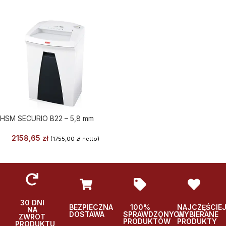
HSM SECURIO B22 – 5,8 mm
2158,65
zł
(
1755,00
zł
netto)
30 DNI
BEZPIECZNA
100%
NAJCZĘŚCIE
NA
DOSTAWA
SPRAWDZONYCH
WYBIERANE
ZWROT
PRODUKTÓW
PRODUKTY
PRODUKTU