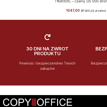
TN3610XL – czarny (25 000 stro
1047,00
zł
(
851,22
zł
netto)
30 DNI NA ZWROT
BEZ
PRODUKTU
Pewność i bezpieczeństwo Twoich
Bezpiecz
zakupów