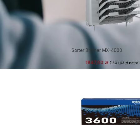
Sorter Brother MX-4000
1847,00
zł
(
1501,63
zł
netto)