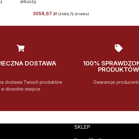
n)
arkuszy
3058,67
zł
(
2486,72
zł
netto)
PIECZNA DOSTAWA
100% SPRAWDZO
PRODUKTÓW
na dostawa Twoich produktów
Gwarancje producent
w dowolne miejsce
SKLEP