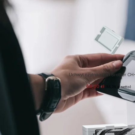
Uchwyt czytnika kart Brother CH
68,00
zł
(
55,28
zł
netto)