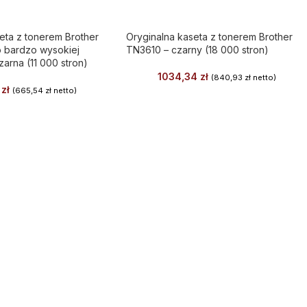
eta z tonerem Brother
Oryginalna kaseta z tonerem Brother
 bardzo wysokiej
TN3610 – czarny (18 000 stron)
zarna (11 000 stron)
1034,34
zł
(
840,93
zł
netto)
1
zł
(
665,54
zł
netto)