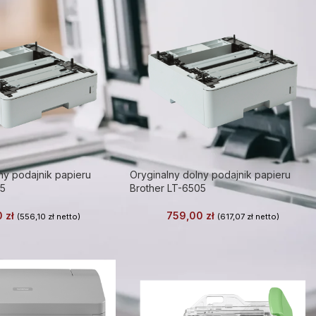
ny podajnik papieru
Oryginalny dolny podajnik papieru
05
Brother LT-6505
0
zł
759,00
zł
(
556,10
zł
netto)
(
617,07
zł
netto)