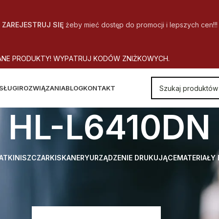
ZAREJESTRUJ SIĘ
żeby mieć dostęp do promocji i lepszych cen!!!
A
N
E
P
R
O
D
U
K
T
Y
!
W
Y
P
A
T
R
U
J
K
O
D
Ó
W
Z
N
I
Ż
K
O
W
Y
C
H
.
SŁUGI
ROZWIĄZANIA
BLOG
KONTAKT
HL-L6410DN
ATKI
NISZCZARKI
SKANERY
URZĄDZENIE DRUKUJĄCE
MATERIAŁY
 Model urządzenia
HL-L6410DN