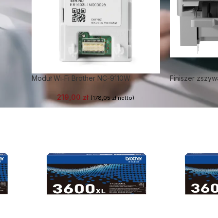
Moduł Wi‑Fi Brother NC-9110W
Finiszer zszyw
219,00
zł
(
178,05
zł
netto)