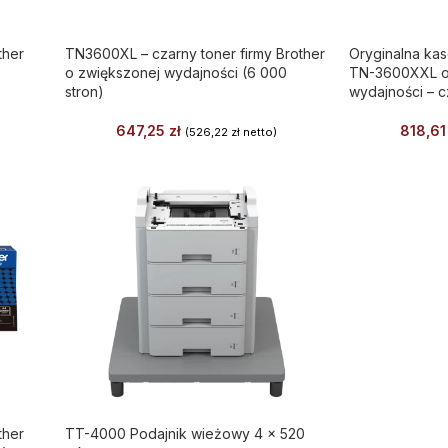
ther
TN3600XL – czarny toner firmy Brother
Oryginalna kas
o zwiększonej wydajności (6 000
TN-3600XXL o
stron)
wydajności – c
647,25
zł
818,6
(
526,22
zł
netto)
ther
TT-4000 Podajnik wieżowy 4 x 520