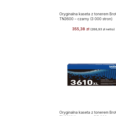
Oryginalna kaseta z tonerem Bro
TN3600 – czarny (3 000 stron)
355,38
zł
(
288,93
zł
netto)
Oryginalna kaseta z tonerem Bro