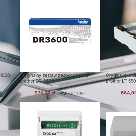
-1000
Oryginalny zestaw zespołu bębna
Oryginalny dol
Brother DR-3600
Brother LT-55
975,00
zł
684,0
(
792,68
zł
netto)