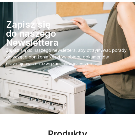
Zapisz się
do naszego
Newslettera
Zapisz się do naszego newslettera, aby otrzymywać porady
dotyczące obniżenia kosztów obiegu dokumentów
oraz najnowsze rozwiązania informatyczne
Produkty