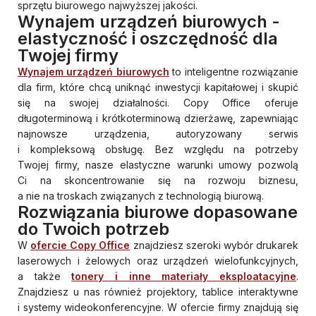
sprzętu biurowego najwyższej jakości.
Wynajem urządzeń biurowych -
elastyczność i oszczędność dla
Twojej firmy
Wynajem urządzeń biurowych
to inteligentne rozwiązanie
dla firm, które chcą uniknąć inwestycji kapitałowej i skupić
się na swojej działalności. Copy Office oferuje
długoterminową i krótkoterminową dzierżawę, zapewniając
najnowsze urządzenia, autoryzowany serwis
i kompleksową obsługę. Bez względu na potrzeby
Twojej firmy, nasze elastyczne warunki umowy pozwolą
Ci na skoncentrowanie się na rozwoju biznesu,
a nie na troskach związanych z technologią biurową.
Rozwiązania biurowe dopasowane
do Twoich potrzeb
W
ofercie Copy Office
znajdziesz szeroki wybór drukarek
laserowych i żelowych oraz urządzeń wielofunkcyjnych,
a także
tonery i inne materiały eksploatacyjne
.
Znajdziesz u nas również projektory, tablice interaktywne
i systemy wideokonferencyjne. W ofercie firmy znajdują się