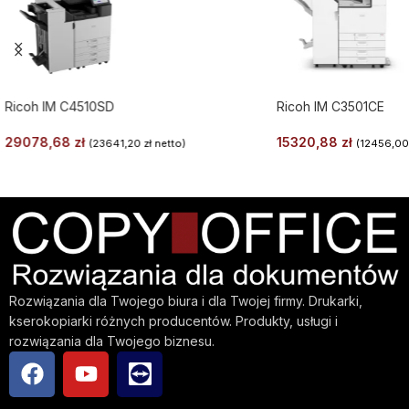
Ricoh IM C4510SD
Ricoh IM C3501CE
29078,68
zł
15320,88
zł
(
23641,20
zł
netto)
(
12456,0
Rozwiązania dla Twojego biura i dla Twojej firmy. Drukarki,
kserokopiarki różnych producentów. Produkty, usługi i
rozwiązania dla Twojego biznesu.