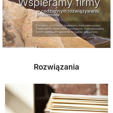
Wspieramy firmy
w codziennym rozwiązywaniu
problemów
Pomagamy w rozwoju i budowaniu konkurencyjności.
Proponujemy nowoczesne rozwiązania. Optymalizujemy
koszty, pomagamy sprawnie zarządzać pracą Firmy.
Rozwiązania