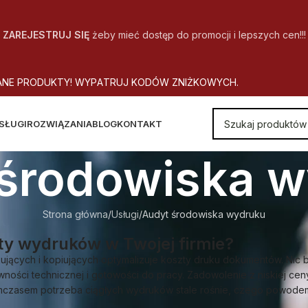
ZAREJESTRUJ SIĘ
żeby mieć dostęp do promocji i lepszych cen!!!
A
N
E
P
R
O
D
U
K
T
Y
!
W
Y
P
A
T
R
U
J
K
O
D
Ó
W
Z
N
I
Ż
K
O
W
Y
C
H
.
SŁUGI
ROZWIĄZANIA
BLOG
KONTAKT
środowiska 
Strona główna
Usługi
Audyt środowiska wydruku
zty wydruków w Twojej firmie?
ujących i kopiujących optymalizuje koszty druku dokumentów. Nic b
ości technicznej i gotowości do pracy. Zadowolenie z niskiej ceny 
ymczasem potrzeba ciągłych wydruków stale rośnie, czego powodem