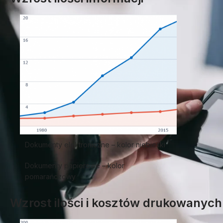
Dokumenty elektroniczne – kolor niebieski
Dokumenty papierowe – kolor
pomarańczowy
Wzrost ilości i kosztów drukowany