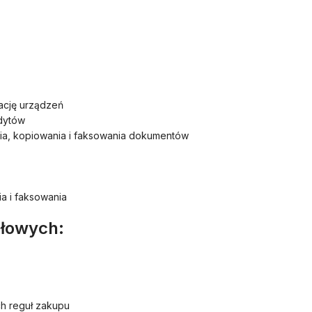
zację urządzeń
dytów
ia, kopiowania i faksowania dokumentów
a i faksowania
ałowych:
h reguł zakupu