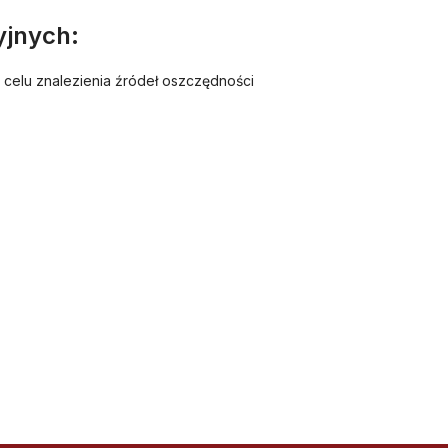
yjnych:
 celu znalezienia źródeł oszczędności
K OBNIŻYĆ KOSZTY WYDRUK
Skontaktuj się z nami