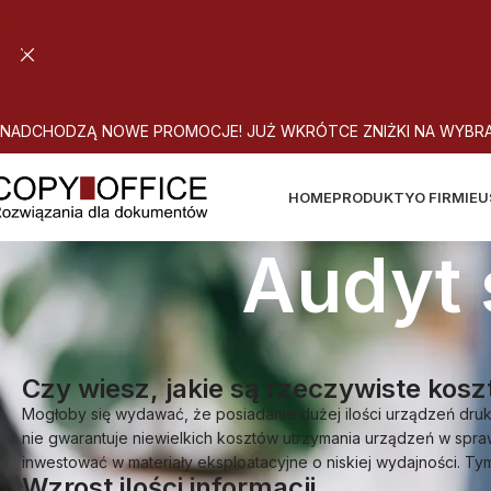
Skip to navigation
Skip to main content
N
A
D
C
H
O
D
Z
Ą
N
O
W
E
P
R
O
M
O
C
J
E
!
J
U
Ż
W
K
R
Ó
T
C
E
Z
N
I
Ż
K
I
N
A
W
Y
B
R
HOME
PRODUKTY
O FIRMIE
U
Audyt 
Czy wiesz, jakie są rzeczywiste kos
Mogłoby się wydawać, że posiadanie dużej ilości urządzeń druk
nie gwarantuje niewielkich kosztów utrzymania urządzeń w sprawn
inwestować w materiały eksploatacyjne o niskiej wydajności. T
Wzrost ilości informacji