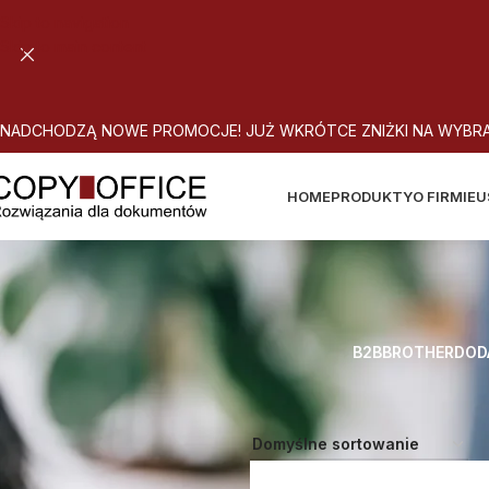
Skip to navigation
Skip to main content
N
A
D
C
H
O
D
Z
Ą
N
O
W
E
P
R
O
M
O
C
J
E
!
J
U
Ż
W
K
R
Ó
T
C
E
Z
N
I
Ż
K
I
N
A
W
Y
B
R
HOME
PRODUKTY
O FIRMIE
U
B2B
BROTHER
DOD
Strona główna
Atrybut produktu