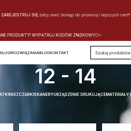
ZAREJESTRUJ SIĘ
żeby mieć dostęp do promocji i lepszych cen!!!
A
N
E
P
R
O
D
U
K
T
Y
!
W
Y
P
A
T
R
U
J
K
O
D
Ó
W
Z
N
I
Ż
K
O
W
Y
C
H
.
SŁUGI
ROZWIĄZANIA
BLOG
KONTAKT
12 - 14
ATKI
NISZCZARKI
SKANERY
URZĄDZENIE DRUKUJĄCE
MATERIAŁY
: Wydajność cięcia w arkuszach 80g/m²
12 - 14