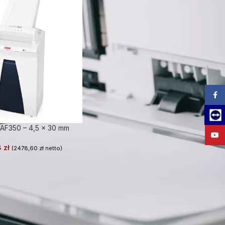
Zalog
Team
F350 – 4,5 x 30 mm
YouT
8
zł
(
2478,60
zł
netto)