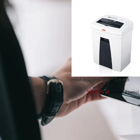
HSM SECURIO C16 – 3,9 mm
1029,51
zł
(
837,00
zł
netto)