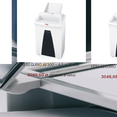
HSM SECURIO AF300 – 4,5 x 30 mm
HSM SECURIO A
3099,60
zł
(
2520,00
zł
netto)
3048,6