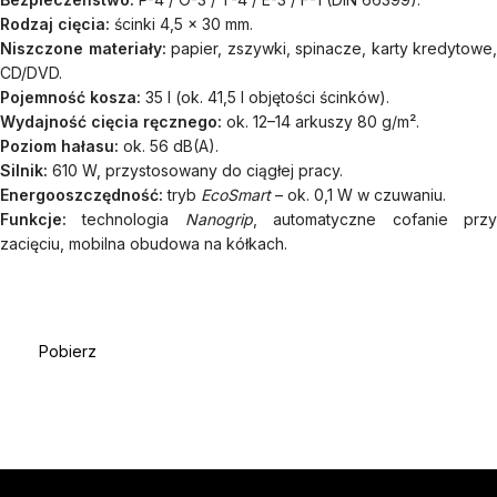
Rodzaj cięcia:
ścinki 4,5 x 30 mm.
Niszczone materiały:
papier, zszywki, spinacze, karty kredytowe,
CD/DVD.
Pojemność kosza:
35 l (ok. 41,5 l objętości ścinków).
Wydajność cięcia ręcznego:
ok. 12–14 arkuszy 80 g/m².
Poziom hałasu:
ok. 56 dB(A).
Silnik:
610 W, przystosowany do ciągłej pracy.
Energooszczędność:
tryb
EcoSmart
– ok. 0,1 W w czuwaniu.
Funkcje:
technologia
Nanogrip
, automatyczne cofanie prz
zacięciu, mobilna obudowa na kółkach.
Pobierz