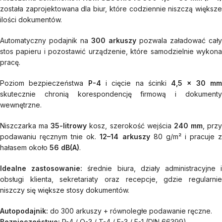
została zaprojektowana dla biur, które codziennie niszczą większe
ilości dokumentów.
Automatyczny podajnik na
300 arkuszy
pozwala załadować cały
stos papieru i pozostawić urządzenie, które samodzielnie wykona
pracę.
Poziom bezpieczeństwa
P-4
i cięcie na ścinki
4,5 x 30 m
skutecznie chronią korespondencję firmową i dokumenty
wewnętrzne.
Niszczarka ma
35-litrowy
kosz, szerokość wejścia
240 mm
, przy
podawaniu ręcznym tnie ok.
12–14 arkuszy
80 g/m² i pracuje 
hałasem około
56 dB(A)
.
Idealne zastosowanie:
średnie biura, działy administracyjne 
obsługi klienta, sekretariaty oraz recepcje, gdzie regularnie
niszczy się większe stosy dokumentów.
Autopodajnik:
do 300 arkuszy + równoległe podawanie ręczne.
Bezpieczeństwo:
P-4 / O-3 / T-4 / E-3 / F-1 (DIN 66399).