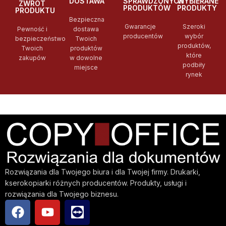
DOSTAWA
SPRAWDZONYCH
WYBIERANE
ZWROT
PRODUKTÓW
PRODUKTY
PRODUKTU
Bezpieczna
Gwarancje
Szeroki
Pewność i
dostawa
producentów
wybór
bezpieczeństwo
Twoich
produktów,
Twoich
produktów
które
zakupów
w dowolne
podbiły
miejsce
rynek
Rozwiązania dla Twojego biura i dla Twojej firmy. Drukarki,
kserokopiarki różnych producentów. Produkty, usługi i
rozwiązania dla Twojego biznesu.