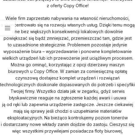
z oferty Copy Office!
Wiele firm zaprzestało nabywania na własność nieruchomości,
a skoncentrowało się na rozwoju własnych usług. Dzięki temu mogą
one bez większych konsekwencji lokalowych dowolnie
powiększać się bądź zmniejszać, przemieszczać tam, gdzie jest
to uzasadnione strategicznie. Problemem pozostaje jedynie
wyposażenie biura – wyprzedawanie i ponowne kompletowanie
wielkich urządzeń lub ich przewożenie jest uciążliwym procesem.
Można go ominąć, korzystając z opcji dzierżawy maszyn
biurowych u Copy Office. W zamian za comiesięczną opłatę
czynszową dostajesz komplet urządzeń i rozwiązań
technologicznych doskonale dopasowanych do potrzeb i specyfiki
Twojej firmy. Wszystko działa jak w zegarku, gdyż serwis
błyskawicznie reaguje na zgłoszenie każdej awarii i usuwa
ją od ręki lub zapewnia urządzenie zastępcze. Jeszcze ciekawiej
mają się sprawy jeśli chodzi o uzupełnianie materiałów
eksploatacyjnych. Na bieżąco kontrolujemy poziom tonerów
i dostarczamy nowe wkłady zanim dojdzie do zastoju. Cieszysz się
więc wszystkimi przywilejami posiadacza floty biurowej,