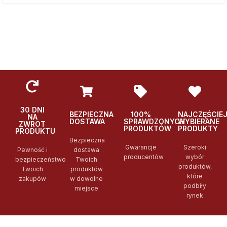
30 DNI
BEZPIECZNA
100%
NAJCZĘŚCIE
NA
DOSTAWA
SPRAWDZONYCH
WYBIERANE
ZWROT
PRODUKTÓW
PRODUKTY
PRODUKTU
Bezpieczna
Gwarancje
Szeroki
Pewność i
dostawa
producentów
wybór
bezpieczeństwo
Twoich
produktów,
Twoich
produktów
które
zakupów
w dowolne
podbiły
miejsce
rynek