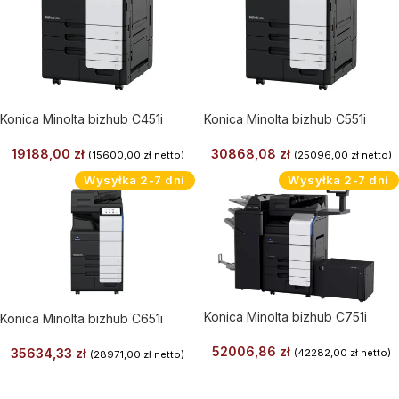
Konica Minolta bizhub C451i
Konica Minolta bizhub C551i
19188,00
zł
30868,08
zł
(
15600,00
zł
netto)
(
25096,00
zł
netto)
Wysyłka 2-7 dni
Wysyłka 2-7 dni
Konica Minolta bizhub C751i
Konica Minolta bizhub C651i
52006,86
zł
35634,33
zł
(
42282,00
zł
netto)
(
28971,00
zł
netto)