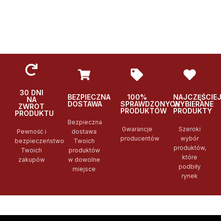
30 DNI
BEZPIECZNA
100%
NAJCZĘŚCIE
NA
DOSTAWA
SPRAWDZONYCH
WYBIERANE
ZWROT
PRODUKTÓW
PRODUKTY
PRODUKTU
Bezpieczna
Gwarancje
Szeroki
Pewność i
dostawa
producentów
wybór
bezpieczeństwo
Twoich
produktów,
Twoich
produktów
które
zakupów
w dowolne
podbiły
miejsce
rynek