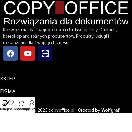
Rozwiązania dla Twojego biura i dla Twojej firmy. Drukarki,
kserokopiarki różnych producentów. Produkty, usługi i
rozwiązania dla Twojego biznesu.
SKLEP
FIRMA
INFO
Ulubione produkty
Sklep
Koszyk
Moje konto
Copyright © 2023 copyoffice.pl | Created by
Wolfgraf