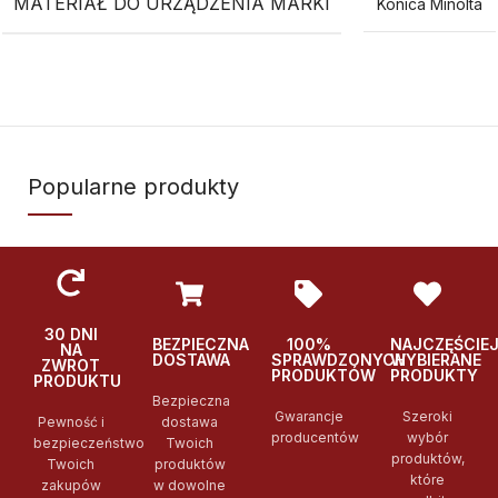
MATERIAŁ DO URZĄDZENIA MARKI
Konica Minolta
Popularne produkty
30 DNI
BEZPIECZNA
100%
NAJCZĘŚCIE
NA
DOSTAWA
SPRAWDZONYCH
WYBIERANE
ZWROT
PRODUKTÓW
PRODUKTY
PRODUKTU
Bezpieczna
Gwarancje
Szeroki
Pewność i
dostawa
producentów
wybór
bezpieczeństwo
Twoich
produktów,
Twoich
produktów
które
zakupów
w dowolne