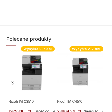
Polecane produkty
Wysyłka 2-7 dni
Wysyłka 2-7 dni
Ricoh IM C3510
Ricoh IM C4510
Ric
19793,16
zł
23964,34
zł
59
(
16092,00
zł
(
19483,20
zł