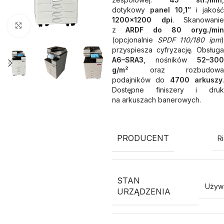
dotykowy
panel 10,1″
i jakość
1200×1200 dpi
. Skanowanie
Kliknij aby powiększyć
z
ARDF do 80 oryg./min
(opcjonalnie
SPDF 110/180 ipm
przyspiesza cyfryzację. Obsługa
A6–SRA3
, nośników
52–300
g/m²
oraz rozbudowa
podajników do
4700 arkuszy
Dostępne finiszery i druk
na arkuszach banerowych.
PRODUCENT
R
STAN
Używ
URZĄDZENIA