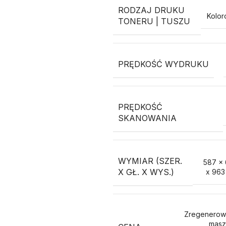
RODZAJ DRUKU
Kolo
TONERU | TUSZU
PRĘDKOŚĆ WYDRUKU
PRĘDKOŚĆ
SKANOWANIA
WYMIAR (SZER.
587 x
X GŁ. X WYS.)
x 963
Zregenerow
masz