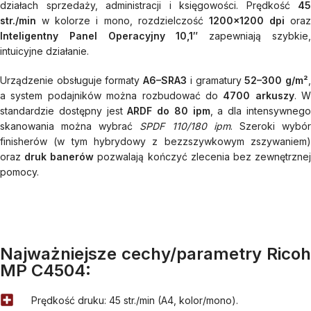
działach sprzedaży, administracji i księgowości. Prędkość
45
str./min
w kolorze i mono, rozdzielczość
1200×1200 dpi
oraz
Inteligentny Panel Operacyjny 10,1″
zapewniają szybkie
intuicyjne działanie.
Urządzenie obsługuje formaty
A6–SRA3
i gramatury
52–300 g/m²
a system podajników można rozbudować do
4700 arkuszy
. W
standardzie dostępny jest
ARDF do 80 ipm
, a dla intensywneg
skanowania można wybrać
SPDF 110/180 ipm
. Szeroki wybó
finisherów (w tym hybrydowy z bezzszywkowym zszywaniem)
oraz
druk banerów
pozwalają kończyć zlecenia bez zewnętrzne
pomocy.
Najważniejsze cechy/parametry Ricoh
MP C4504:
Prędkość druku: 45 str./min (A4, kolor/mono).