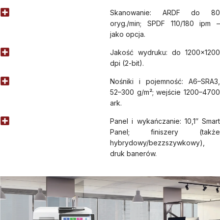
Skanowanie: ARDF do 80
oryg./min; SPDF 110/180 ipm –
jako opcja.
Jakość wydruku: do 1200×1200
dpi (2-bit).
Nośniki i pojemność: A6–SRA3,
52–300 g/m²; wejście 1200–4700
ark.
Panel i wykańczanie: 10,1″ Smart
Panel; finiszery (także
hybrydowy/bezzszywkowy),
druk banerów.