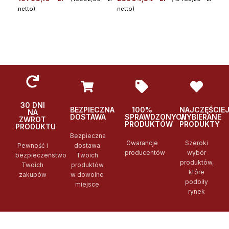
netto)
netto)
WYBIERZ
WYBIERZ
Po
Podglad
Podglad
30 DNI
BEZPIECZNA
100%
NAJCZĘŚCIE
NA
DOSTAWA
SPRAWDZONYCH
WYBIERANE
ZWROT
PRODUKTÓW
PRODUKTY
PRODUKTU
Bezpieczna
Gwarancje
Szeroki
Pewność i
dostawa
producentów
wybór
bezpieczeństwo
Twoich
produktów,
Twoich
produktów
które
zakupów
w dowolne
podbiły
miejsce
rynek