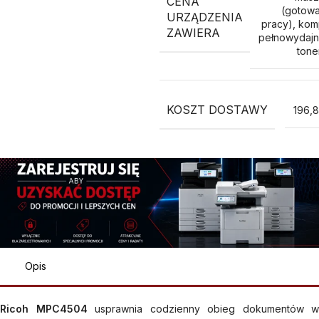
CENA
(gotow
URZĄDZENIA
pracy), kom
ZAWIERA
pełnowydaj
ton
KOSZT DOSTAWY
196,8
Opis
Ricoh MPC4504
usprawnia codzienny obieg dokumentów w