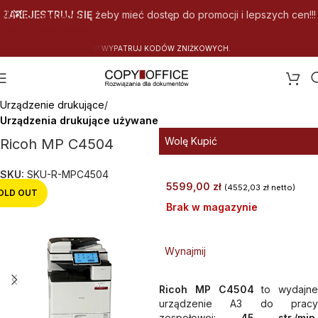
Skip to navigation
ZAREJESTRUJ SIĘ
żeby mieć dostęp do promocji i lepszych cen!!!
Skip to main content
.
Strona główna
Urządzenie drukujące
Urządzenia drukujące używane
Wolę Kupić
Ricoh MP C4504
SKU:
SKU-R-MPC4504
5599,00
zł
(
4552,03
zł
netto)
OLD OUT
Brak w magazynie
Wynajmij
Ricoh MP C4504
to wydajne
urządzenie A3 do pracy
zespołowej:
45 str./min
,