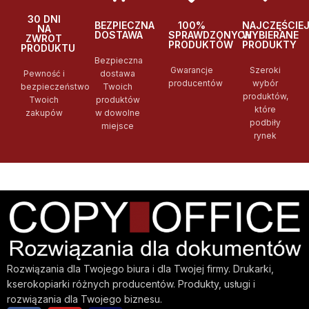
30 DNI
BEZPIECZNA
100%
NAJCZĘŚCIE
NA
DOSTAWA
SPRAWDZONYCH
WYBIERANE
ZWROT
PRODUKTÓW
PRODUKTY
PRODUKTU
Bezpieczna
Gwarancje
Szeroki
Pewność i
dostawa
producentów
wybór
bezpieczeństwo
Twoich
produktów,
Twoich
produktów
które
zakupów
w dowolne
podbiły
miejsce
rynek
Rozwiązania dla Twojego biura i dla Twojej firmy. Drukarki,
kserokopiarki różnych producentów. Produkty, usługi i
rozwiązania dla Twojego biznesu.