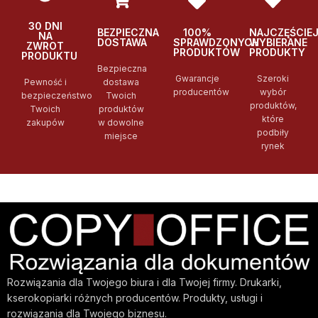
30 DNI
BEZPIECZNA
100%
NAJCZĘŚCIE
NA
DOSTAWA
SPRAWDZONYCH
WYBIERANE
ZWROT
PRODUKTÓW
PRODUKTY
PRODUKTU
Bezpieczna
Gwarancje
Szeroki
Pewność i
dostawa
producentów
wybór
bezpieczeństwo
Twoich
produktów,
Twoich
produktów
które
zakupów
w dowolne
podbiły
miejsce
rynek
Rozwiązania dla Twojego biura i dla Twojej firmy. Drukarki,
kserokopiarki różnych producentów. Produkty, usługi i
rozwiązania dla Twojego biznesu.