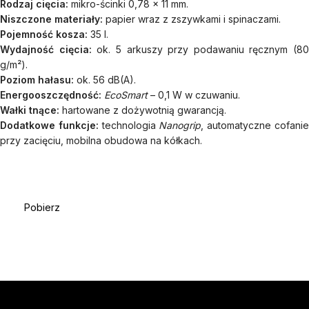
Rodzaj cięcia:
mikro-ścinki 0,78 x 11 mm.
Niszczone materiały:
papier wraz z zszywkami i spinaczami.
Pojemność kosza:
35 l.
Wydajność cięcia:
ok. 5 arkuszy przy podawaniu ręcznym (80
g/m²).
Poziom hałasu:
ok. 56 dB(A).
Energooszczędność:
EcoSmart
– 0,1 W w czuwaniu.
Wałki tnące:
hartowane z dożywotnią gwarancją.
Dodatkowe funkcje:
technologia
Nanogrip
, automatyczne cofani
przy zacięciu, mobilna obudowa na kółkach.
Pobierz