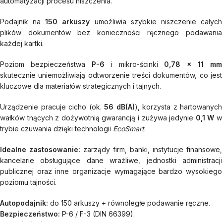
automatyzacji procesu niszczenia.
Podajnik na
150 arkuszy
umożliwia szybkie niszczenie całyc
plików dokumentów bez konieczności ręcznego podawania
każdej kartki.
Poziom bezpieczeństwa
P-6
i mikro-ścinki
0,78 x 11 mm
skutecznie uniemożliwiają odtworzenie treści dokumentów, co jest
kluczowe dla materiałów strategicznych i tajnych.
Urządzenie pracuje cicho (ok.
56 dB(A)
), korzysta z hartowanych
wałków tnących z dożywotnią gwarancją i zużywa jedynie
0,1 W
trybie czuwania dzięki technologii
EcoSmart
.
Idealne zastosowanie:
zarządy firm, banki, instytucje finansowe,
kancelarie obsługujące dane wrażliwe, jednostki administracji
publicznej oraz inne organizacje wymagające bardzo wysokiego
poziomu tajności.
Autopodajnik:
do 150 arkuszy + równoległe podawanie ręczne.
Bezpieczeństwo:
P-6 / F-3 (DIN 66399).