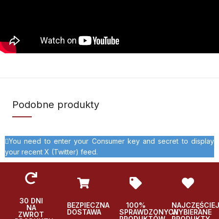
Podobne produkty
You need to enter your Consumer key and secret to display
your recent X (Twitter) feed.
30 DNI
BEZPIECZNA
100%
NAJCZĘŚCIE
NA
DOSTAWA
SPRAWDZONYCH
WYBIERANE
ZWROT
PRODUKTÓW
PRODUKTY