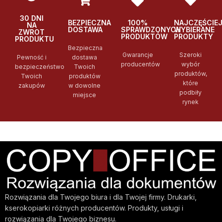
30 DNI
BEZPIECZNA
100%
NAJCZĘŚCIE
NA
DOSTAWA
SPRAWDZONYCH
WYBIERANE
ZWROT
PRODUKTÓW
PRODUKTY
PRODUKTU
Bezpieczna
Gwarancje
Szeroki
Pewność i
dostawa
producentów
wybór
bezpieczeństwo
Twoich
produktów,
Twoich
produktów
które
zakupów
w dowolne
podbiły
miejsce
rynek
Rozwiązania dla Twojego biura i dla Twojej firmy. Drukarki,
kserokopiarki różnych producentów. Produkty, usługi i
rozwiązania dla Twojego biznesu.