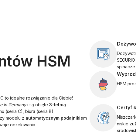
Dożywo
Dożywotn
entów HSM
SECURIO 
spinacze.
Wyprod
HSM prod
O to idealne rozwiązanie dla Ciebie!
e in Germany
i są objęte
3-letnią
Certyfi
 (seria C), biura (seria B),
Niszczar
czy modelu z
automatycznym podajnikiem
niskie zu
woje oczekiwania.
środowis