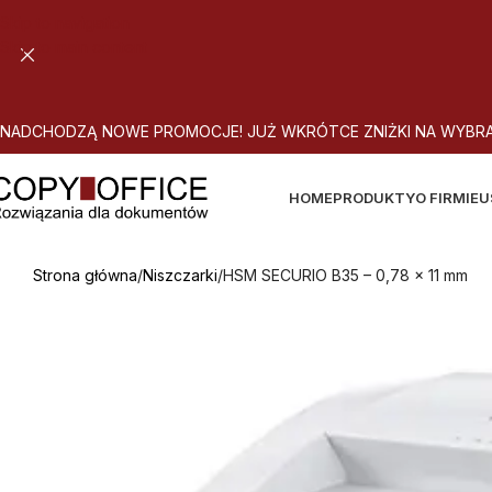
Skip to navigation
Skip to main content
N
A
D
C
H
O
D
Z
Ą
N
O
W
E
P
R
O
M
O
C
J
E
!
J
U
Ż
W
K
R
Ó
T
C
E
Z
N
I
Ż
K
I
N
A
W
Y
B
R
HOME
PRODUKTY
O FIRMIE
U
Strona główna
Niszczarki
HSM SECURIO B35 – 0,78 x 11 mm