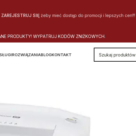
ZAREJESTRUJ SIĘ
żeby mieć dostęp do promocji i lepszych cen!!!
A
N
E
P
R
O
D
U
K
T
Y
!
W
Y
P
A
T
R
U
J
K
O
D
Ó
W
Z
N
I
Ż
K
O
W
Y
C
H
.
SŁUGI
ROZWIĄZANIA
BLOG
KONTAKT