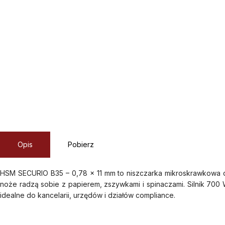
Opis
Pobierz
HSM SECURIO B35 – 0,78 x 11 mm to niszczarka mikroskrawkowa d
noże radzą sobie z papierem, zszywkami i spinaczami. Silnik 700 W
idealne do kancelarii, urzędów i działów compliance.