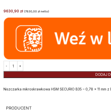
9630,90
zł
(
7830,00
zł
netto)
Alternative:
DODAJ D
Niszczarka mikroskrawkowa HSM SECURIO B35 – 0,78 x 11 mm z D
PRODUCENT