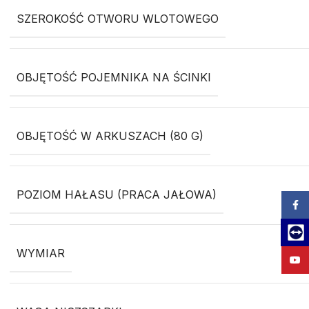
SZEROKOŚĆ OTWORU WLOTOWEGO
OBJĘTOŚĆ POJEMNIKA NA ŚCINKI
OBJĘTOŚĆ W ARKUSZACH (80 G)
POZIOM HAŁASU (PRACA JAŁOWA)
Zalog
Team
WYMIAR
YouT