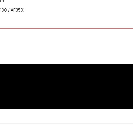
ka
F100 / AF350)