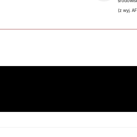
środowis
(z wyj. A