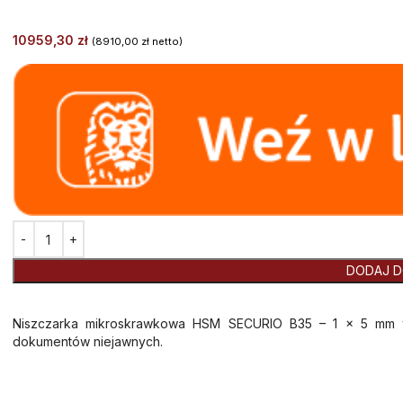
10959,30
zł
(
8910,00
zł
netto)
Alternative:
DODAJ D
Niszczarka mikroskrawkowa HSM SECURIO B35 – 1 x 5 mm t
dokumentów niejawnych.