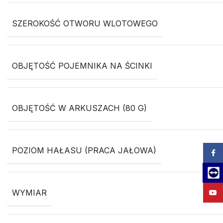
SZEROKOŚĆ OTWORU WLOTOWEGO
OBJĘTOŚĆ POJEMNIKA NA ŚCINKI
OBJĘTOŚĆ W ARKUSZACH (80 G)
POZIOM HAŁASU (PRACA JAŁOWA)
Zalog
Team
WYMIAR
YouT