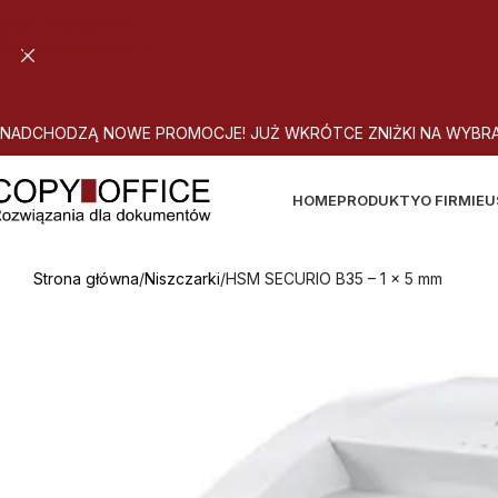
Skip to navigation
Skip to main content
N
A
D
C
H
O
D
Z
Ą
N
O
W
E
P
R
O
M
O
C
J
E
!
J
U
Ż
W
K
R
Ó
T
C
E
Z
N
I
Ż
K
I
N
A
W
Y
B
R
HOME
PRODUKTY
O FIRMIE
U
Strona główna
Niszczarki
HSM SECURIO B35 – 1 x 5 mm