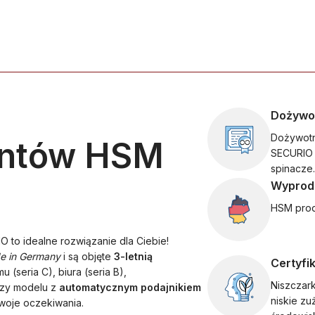
Dożywo
Dożywotn
entów HSM
SECURIO 
spinacze.
Wyprod
HSM prod
O to idealne rozwiązanie dla Ciebie!
e in Germany
i są objęte
3-letnią
Certyfi
 (seria C), biura (seria B),
Niszczar
czy modelu z
automatycznym podajnikiem
niskie zu
woje oczekiwania.