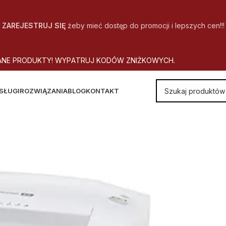
ZAREJESTRUJ SIĘ
żeby mieć dostęp do promocji i lepszych cen!!!
A
N
E
P
R
O
D
U
K
T
Y
!
W
Y
P
A
T
R
U
J
K
O
D
Ó
W
Z
N
I
Ż
K
O
W
Y
C
H
.
SŁUGI
ROZWIĄZANIA
BLOG
KONTAKT