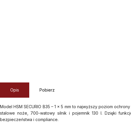
Opis
Pobierz
Model HSM SECURIO B35 – 1 x 5 mm to najwyższy poziom ochrony da
stalowe noże, 700-watowy silnik i pojemnik 130 l. Dzięki funkc
bezpieczeństwa i compliance.