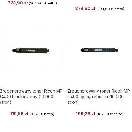
374,90
zł
(
304,80
zł
netto)
374,90
zł
(
304,80
zł
netto)
Zregenerowany toner Ricoh MP
Zregenerowany toner Ricoh MP
C400 black/czarny (10 000
C400 cyan/niebieski (10 000
stron)
stron)
119,56
zł
199,26
zł
(
97,20
zł
netto)
(
162,00
zł
netto)