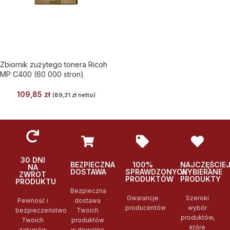
Zbiornik zużytego tonera Ricoh
MP C400 (60 000 stron)
109,85
zł
(
89,31
zł
netto)
30 DNI
BEZPIECZNA
100%
NAJCZĘŚCIE
NA
DOSTAWA
SPRAWDZONYCH
WYBIERANE
ZWROT
PRODUKTÓW
PRODUKTY
PRODUKTU
Bezpieczna
Gwarancje
Szeroki
Pewność i
dostawa
producentów
wybór
bezpieczeństwo
Twoich
produktów,
Twoich
produktów
które
zakupów
w dowolne