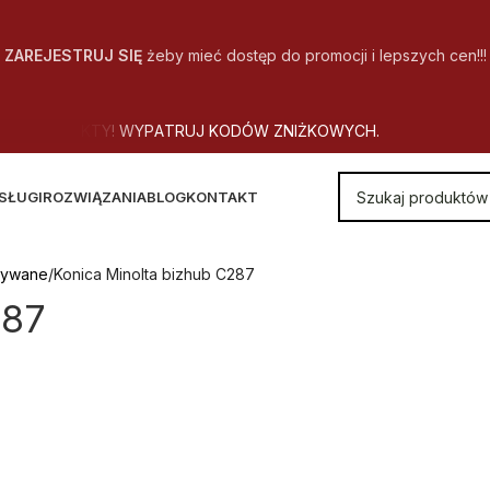
ZAREJESTRUJ SIĘ
żeby mieć dostęp do promocji i lepszych cen!!!
SŁUGI
ROZWIĄZANIA
BLOG
KONTAKT
żywane
Konica Minolta bizhub C287
287