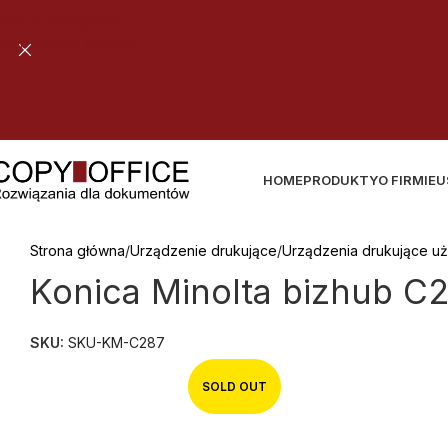
Skip to navigation
Skip to main content
B
E
Z
P
I
E
C
HOME
PRODUKTY
O FIRMIE
U
Strona główna
Urządzenie drukujące
Urządzenia drukujące u
Konica Minolta bizhub C
SKU:
SKU-KM-C287
SOLD OUT