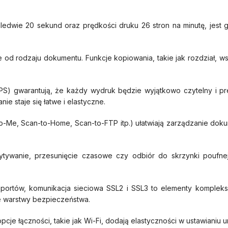
aledwie 20 sekund oraz prędkości druku 26 stron na minutę, jest
 od rodzaju dokumentu. Funkcje kopiowania, takie jak rozdział, w
PS) gwarantują, że każdy wydruk będzie wyjątkowo czytelny i p
e staje się łatwe i elastyczne.
o-Me, Scan-to-Home, Scan-to-FTP itp.) ułatwiają zarządzanie dok
pytywanie, przesunięcie czasowe czy odbiór do skrzynki poufn
 portów, komunikacja sieciowa SSL2 i SSL3 to elementy komple
e warstwy bezpieczeństwa.
e łączności, takie jak Wi-Fi, dodają elastyczności w ustawianiu u