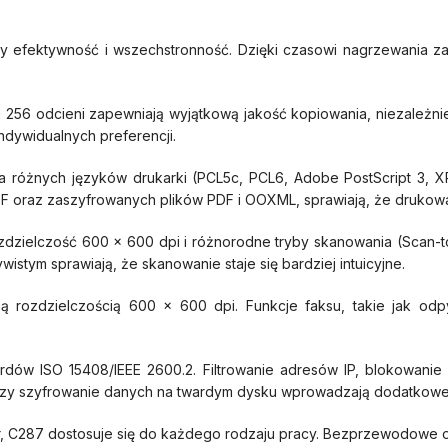
czy efektywność i wszechstronność. Dzięki czasowi nagrzewania z
 256 odcieni zapewniają wyjątkową jakość kopiowania, niezależnie
ndywidualnych preferencji.
a różnych języków drukarki (PCL5c, PCL6, Adobe PostScript 3, X
DF oraz zaszyfrowanych plików PDF i OOXML, sprawiają, że drukowani
dzielczość 600 x 600 dpi i różnorodne tryby skanowania (Scan-t
stym sprawiają, że skanowanie staje się bardziej intuicyjne.
ą rozdzielczością 600 x 600 dpi. Funkcje faksu, takie jak od
dów ISO 15408/IEEE 2600.2. Filtrowanie adresów IP, blokowanie
o czy szyfrowanie danych na twardym dysku wprowadzają dodatkow
, C287 dostosuje się do każdego rodzaju pracy. Bezprzewodowe opcj