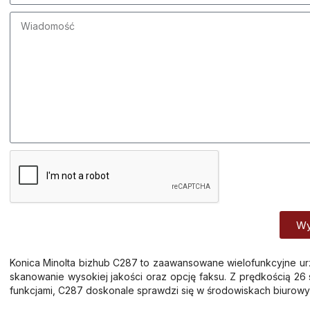
Wy
Alternative:
Konica Minolta bizhub C287 to zaawansowane wielofunkcyjne urz
skanowanie wysokiej jakości oraz opcję faksu. Z prędkością 26
funkcjami, C287 doskonale sprawdzi się w środowiskach biurow