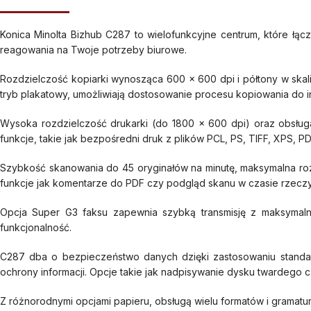
Konica Minolta Bizhub C287 to wielofunkcyjne centrum, które łą
reagowania na Twoje potrzeby biurowe.
Rozdzielczość kopiarki wynosząca 600 x 600 dpi i półtony w skali
tryb plakatowy, umożliwiają dostosowanie procesu kopiowania do i
Wysoka rozdzielczość drukarki (do 1800 x 600 dpi) oraz obsług
funkcje, takie jak bezpośredni druk z plików PCL, PS, TIFF, XPS, P
Szybkość skanowania do 45 oryginałów na minutę, maksymalna roz
funkcje jak komentarze do PDF czy podgląd skanu w czasie rzeczywi
Opcja Super G3 faksu zapewnia szybką transmisję z maksymaln
funkcjonalność.
C287 dba o bezpieczeństwo danych dzięki zastosowaniu standar
ochrony informacji. Opcje takie jak nadpisywanie dysku twardeg
Z różnorodnymi opcjami papieru, obsługą wielu formatów i gramatur