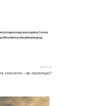
alna
najem
naprawa
opinia forum
ga
Whoteboard
wykład
wykup
Starsze
ie zawodowe – jak zapobiegać?
21