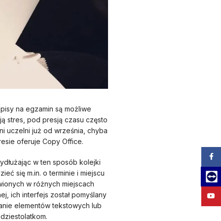
apisy na egzamin są możliwe
ą stres, pod presją czasu często
i uczelni już od września, chyba
esie oferuje Copy Office.
Zalog
ydłużając w ten sposób kolejki
 się m.in. o terminie i miejscu
Team
awionych w różnych miejscach
, ich interfejs został pomyślany
YouT
ganie elementów tekstowych lub
dziestolatkom.