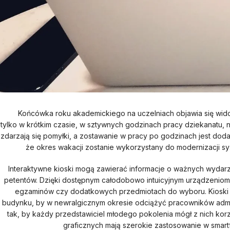
Końcówka roku akademickiego na uczelniach objawia się widok
tylko w krótkim czasie, w sztywnych godzinach pracy dziekanatu, n
zdarzają się pomyłki, a zostawanie w pracy po godzinach jest dod
że okres wakacji zostanie wykorzystany do modernizacji sys
Interaktywne kioski mogą zawierać informacje o ważnych wydarzen
petentów. Dzięki dostępnym całodobowo intuicyjnym urządzeniom, 
egzaminów czy dodatkowych przedmiotach do wyboru. Kioski ni
budynku, by w newralgicznym okresie odciążyć pracowników adminis
tak, by każdy przedstawiciel młodego pokolenia mógł z nich kor
graficznych mają szerokie zastosowanie w smartf