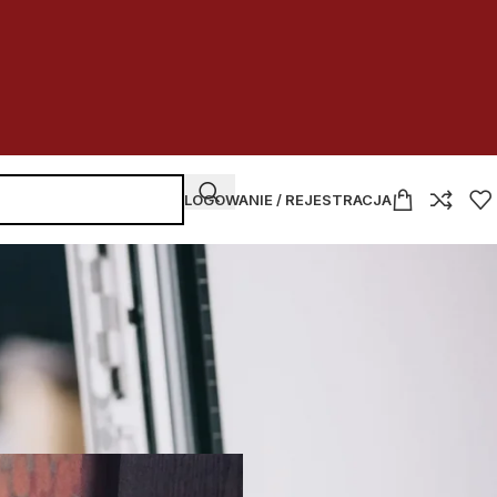
LOGOWANIE / REJESTRACJA
NAJNOWSZE WPISY
Kupować
czy dzierżawić
w budżetówce
2026-07-30