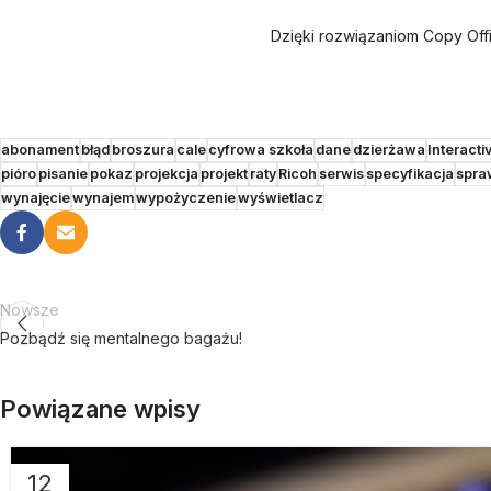
Dzięki rozwiązaniom Copy Off
abonament
błąd
broszura
cale
cyfrowa szkoła
dane
dzierżawa
Interacti
pióro
pisanie
pokaz
projekcja
projekt
raty
Ricoh
serwis
specyfikacja
spra
wynajęcie
wynajem
wypożyczenie
wyświetlacz
Nowsze
Pozbądź się mentalnego bagażu!
Powiązane wpisy
12