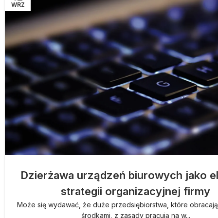
WRZ
Dzierżawa urządzeń biurowych jako e
strategii organizacyjnej firmy
Może się wydawać, że duże przedsiębiorstwa, które obracaj
środkami, z zasady pracują na w...