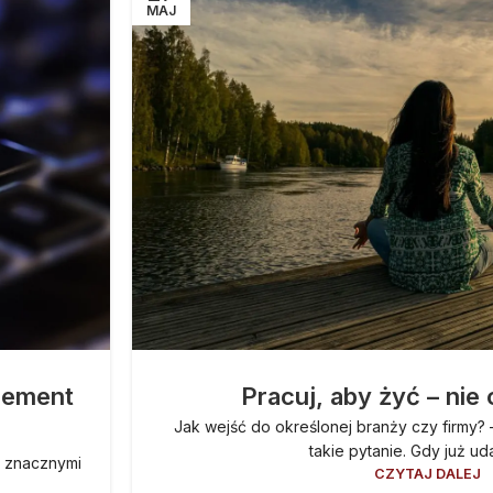
MAJ
lement
Pracuj, aby żyć – nie
Jak wejść do określonej branży czy firmy? 
takie pytanie. Gdy już uda 
ą znacznymi
CZYTAJ DALEJ