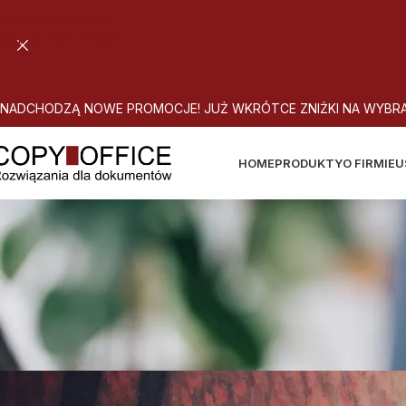
Skip to navigation
Skip to main content
N
A
D
C
H
O
D
Z
Ą
N
O
W
E
P
R
O
M
O
C
J
E
!
J
U
Ż
W
K
R
Ó
T
C
E
Z
N
I
Ż
K
I
N
A
W
Y
B
R
HOME
PRODUKTY
O FIRMIE
U
Koniec z 
A