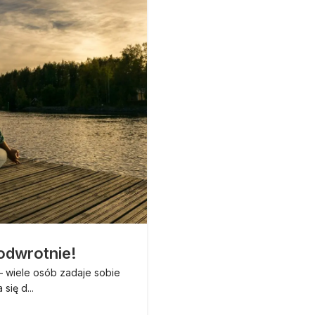
STY
Nie ty
 odwrotnie!
Nie szukaj oszczędności za
– wiele osób zadaje sobie
swojego b
się d...