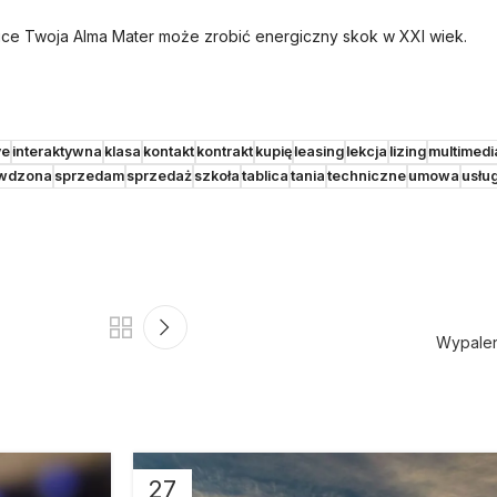
ice Twoja Alma Mater może zrobić energiczny skok w XXI wiek.
ve
interaktywna
klasa
kontakt
kontrakt
kupię
leasing
lekcja
lizing
multimedi
wdzona
sprzedam
sprzedaż
szkoła
tablica
tania
techniczne
umowa
usłu
Wypalen
27