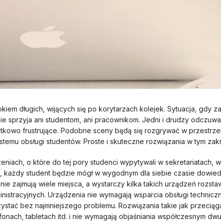
iem długich, wijących się po korytarzach kolejek. Sytuacja, gdy z
ie sprzyja ani studentom, ani pracownikom. Jedni i drudzy odczuwaj
atkowo frustrujące. Podobne sceny będą się rozgrywać w przestrzen
temu obsługi studentów. Proste i skuteczne rozwiązania w tym zakr
iach, o które do tej pory studenci wypytywali w sekretariatach, w
każdy student będzie mógł w wygodnym dla siebie czasie dowiedzieć
e zajmują wiele miejsca, a wystarczy kilka takich urządzeń rozst
tracyjnych. Urządzenia nie wymagają wsparcia obsługi technicznej
zystać bez najmniejszego problemu. Rozwiązania takie jak przecią
onach, tabletach itd. i nie wymagają objaśniania współczesnym dwu