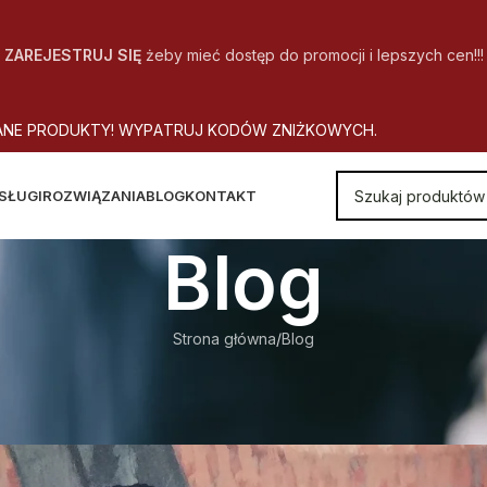
ZAREJESTRUJ SIĘ
żeby mieć dostęp do promocji i lepszych cen!!!
A
N
E
P
R
O
D
U
K
T
Y
!
W
Y
P
A
T
R
U
J
K
O
D
Ó
W
Z
N
I
Ż
K
O
W
Y
C
H
.
SŁUGI
ROZWIĄZANIA
BLOG
KONTAKT
Blog
Strona główna
Blog
BLOG
kolejkami do dziekanatów!
utor
CopyOffice
Wł. 2019-07-29