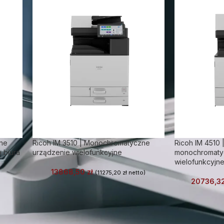
zne
Ricoh IM 3510 | Monochromatyczne
Ricoh IM 4510 
 biura
urządzenie wielofunkcyjne
monochromaty
wielofunkcyjn
13868,50
zł
(
11275,20
zł
netto)
20736,3