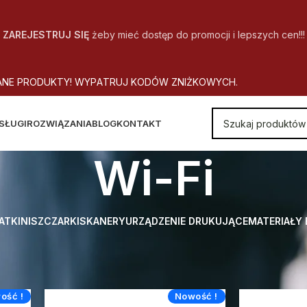
ZAREJESTRUJ SIĘ
żeby mieć dostęp do promocji i lepszych cen!!!
A
N
E
P
R
O
D
U
K
T
Y
!
W
Y
P
A
T
R
U
J
K
O
D
Ó
W
Z
N
I
Ż
K
O
W
Y
C
H
.
SŁUGI
ROZWIĄZANIA
BLOG
KONTAKT
Wi-Fi
ATKI
NISZCZARKI
SKANERY
URZĄDZENIE DRUKUJĄCE
MATERIAŁY
 Cena urządzenia zawiera
Wi-Fi
ość !
Nowość !