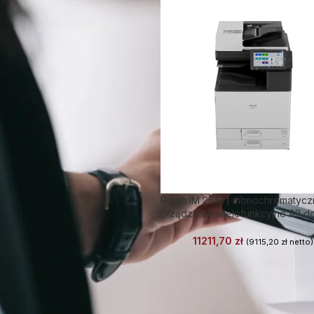
Ricoh IM 2510 | monochromatyc
urządzenie wielofunkcyjne A3 do
11211,70
zł
(
9115,20
zł
netto)