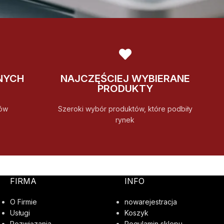
NYCH
NAJCZĘŚCIEJ WYBIERANE
PRODUKTY
ów
Szeroki wybór produktów, które podbiły
rynek
FIRMA
INFO
O Firmie
nowarejestracja
Usługi
Koszyk
Rozwiązania
Regulamin sklepu