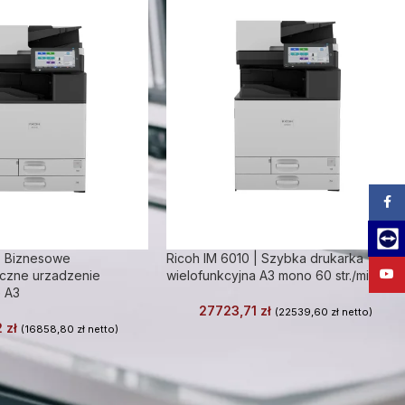
Zalog
Team
| Biznesowe
Ricoh IM 6010 | Szybka drukarka
YouT
czne urzadzenie
wielofunkcyjna A3 mono 60 str./min
e A3
27723,71
zł
(
22539,60
zł
netto)
2
zł
(
16858,80
zł
netto)