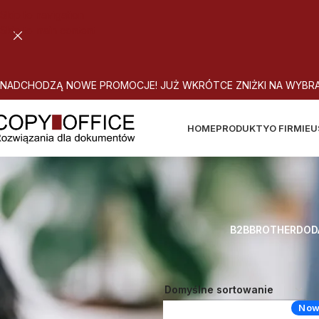
Skip to navigation
Skip to main content
N
A
D
C
H
O
D
Z
Ą
N
O
W
E
P
R
O
M
O
C
J
E
!
J
U
Ż
W
K
R
Ó
T
C
E
Z
N
I
Ż
K
I
N
A
W
Y
B
R
HOME
PRODUKTY
O FIRMIE
U
B2B
BROTHER
DOD
Strona główna
Atrybut produktu:
Now