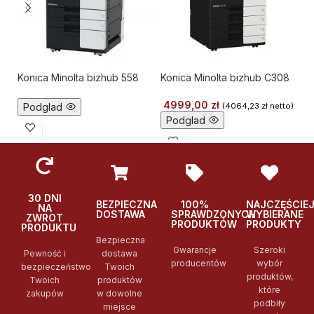
Konica Minolta bizhub 558
Konica Minolta bizhub C308
Ko
4999,00
zł
Podglad
(
4064,23
zł
netto)
Podglad
30 DNI
BEZPIECZNA
100%
NAJCZĘŚCIE
NA
DOSTAWA
SPRAWDZONYCH
WYBIERANE
ZWROT
PRODUKTÓW
PRODUKTY
PRODUKTU
Bezpieczna
Gwarancje
Szeroki
Pewność i
dostawa
producentów
wybór
bezpieczeństwo
Twoich
produktów,
Twoich
produktów
które
zakupów
w dowolne
podbiły
miejsce