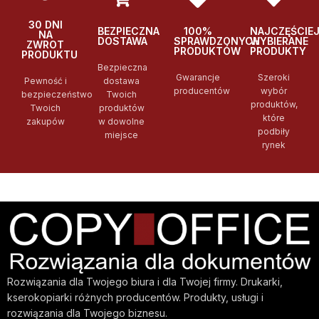
30 DNI
BEZPIECZNA
100%
NAJCZĘŚCIE
NA
DOSTAWA
SPRAWDZONYCH
WYBIERANE
ZWROT
PRODUKTÓW
PRODUKTY
PRODUKTU
Bezpieczna
Gwarancje
Szeroki
Pewność i
dostawa
producentów
wybór
bezpieczeństwo
Twoich
produktów,
Twoich
produktów
które
zakupów
w dowolne
podbiły
miejsce
rynek
Rozwiązania dla Twojego biura i dla Twojej firmy. Drukarki,
kserokopiarki różnych producentów. Produkty, usługi i
rozwiązania dla Twojego biznesu.