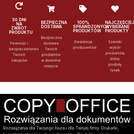
30 DNI
BEZPIECZNA
100%
NAJCZĘŚCIE
NA
DOSTAWA
SPRAWDZONYCH
WYBIERANE
ZWROT
PRODUKTÓW
PRODUKTY
PRODUKTU
Bezpieczna
Gwarancje
Szeroki
Pewność i
dostawa
producentów
wybór
bezpieczeństwo
Twoich
produktów,
Twoich
produktów
które
zakupów
w dowolne
podbiły
miejsce
rynek
Rozwiązania dla Twojego biura i dla Twojej firmy. Drukarki,