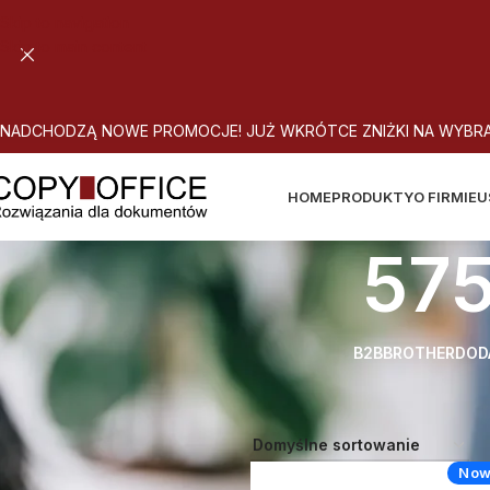
Skip to navigation
Skip to main content
N
A
D
C
H
O
D
Z
Ą
N
O
W
E
P
R
O
M
O
C
J
E
!
J
U
Ż
W
K
R
Ó
T
C
E
Z
N
I
Ż
K
I
N
A
W
Y
B
R
HOME
PRODUKTY
O FIRMIE
U
575
B2B
BROTHER
DOD
Strona główna
Atrybut produktu: 
Now