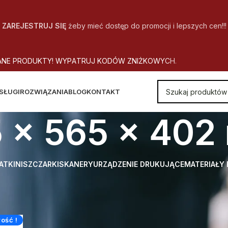
ZAREJESTRUJ SIĘ
żeby mieć dostęp do promocji i lepszych cen!!!
A
N
E
P
R
O
D
U
K
T
Y
!
W
Y
P
A
T
R
U
J
K
O
D
Ó
W
Z
N
I
Ż
K
O
W
Y
C
H
.
SŁUGI
ROZWIĄZANIA
BLOG
KONTAKT
 x 565 x 40
ATKI
NISZCZARKI
SKANERY
URZĄDZENIE DRUKUJĄCE
MATERIAŁY
Wymiar (szer. x gł. x wys.)
575 x 565 x 402 mm
ość !