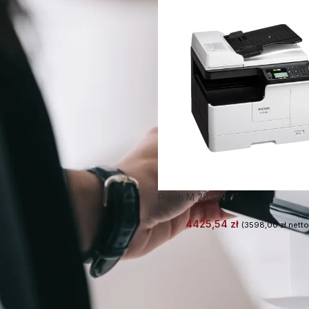
Ricoh M 2810N
4425,54
zł
(
3598,00
zł
netto