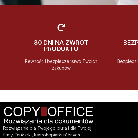
30 DNI NA ZWROT
BEZ
PRODUKTU
Pewność i bezpieczeństwo Twoich
Bezpiecz
zakupów
Rozwiązania dla Twojego biura i dla Twojej
firmy. Drukarki, kserokopiarki różnych