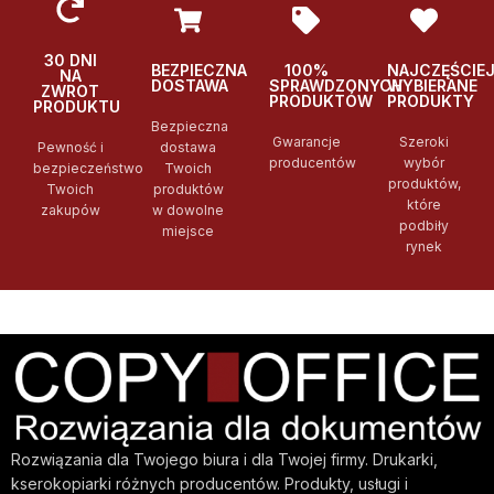
30 DNI
BEZPIECZNA
100%
NAJCZĘŚCIE
NA
DOSTAWA
SPRAWDZONYCH
WYBIERANE
ZWROT
PRODUKTÓW
PRODUKTY
PRODUKTU
Bezpieczna
Gwarancje
Szeroki
Pewność i
dostawa
producentów
wybór
bezpieczeństwo
Twoich
produktów,
Twoich
produktów
które
zakupów
w dowolne
podbiły
miejsce
rynek
Rozwiązania dla Twojego biura i dla Twojej firmy. Drukarki,
kserokopiarki różnych producentów. Produkty, usługi i