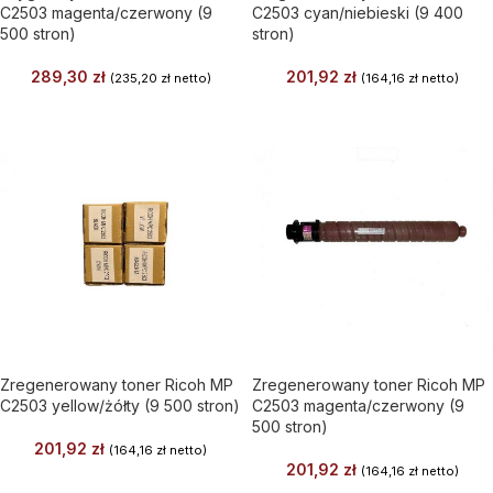
C2503 magenta/czerwony (9
C2503 cyan/niebieski (9 400
500 stron)
stron)
289,30
zł
201,92
zł
(
235,20
zł
netto)
(
164,16
zł
netto)
Zregenerowany toner Ricoh MP
Zregenerowany toner Ricoh MP
C2503 yellow/żółty (9 500 stron)
C2503 magenta/czerwony (9
500 stron)
201,92
zł
(
164,16
zł
netto)
201,92
zł
(
164,16
zł
netto)