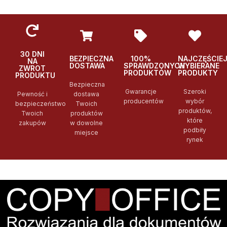
30 DNI
BEZPIECZNA
100%
NAJCZĘŚCIE
NA
DOSTAWA
SPRAWDZONYCH
WYBIERANE
ZWROT
PRODUKTÓW
PRODUKTY
PRODUKTU
Bezpieczna
Gwarancje
Szeroki
Pewność i
dostawa
producentów
wybór
bezpieczeństwo
Twoich
produktów,
Twoich
produktów
które
zakupów
w dowolne
podbiły
miejsce
rynek