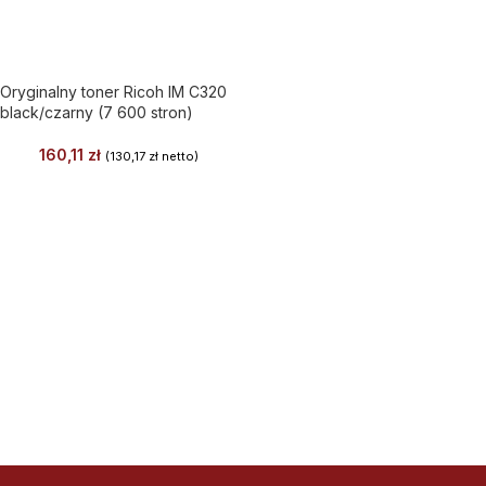
Oryginalny toner Ricoh IM C320
black/czarny (7 600 stron)
160,11
zł
(
130,17
zł
netto)