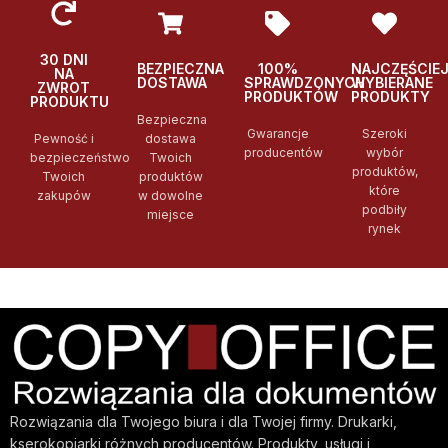
30 DNI
BEZPIECZNA
100%
NAJCZĘŚCIE
NA
DOSTAWA
SPRAWDZONYCH
WYBIERANE
ZWROT
PRODUKTÓW
PRODUKTY
PRODUKTU
Bezpieczna
Gwarancje
Szeroki
Pewność i
dostawa
producentów
wybór
bezpieczeństwo
Twoich
produktów,
Twoich
produktów
które
zakupów
w dowolne
podbiły
miejsce
rynek
Rozwiązania dla Twojego biura i dla Twojej firmy. Drukarki,
kserokopiarki różnych producentów. Produkty, usługi i