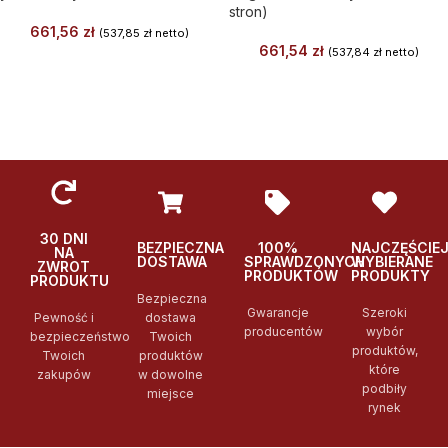
stron)
661,56
zł
(
537,85
zł
netto)
661,54
zł
(
537,84
zł
netto)
30 DNI
BEZPIECZNA
100%
NAJCZĘŚCIE
NA
DOSTAWA
SPRAWDZONYCH
WYBIERANE
ZWROT
PRODUKTÓW
PRODUKTY
PRODUKTU
Bezpieczna
Gwarancje
Szeroki
Pewność i
dostawa
producentów
wybór
bezpieczeństwo
Twoich
produktów,
Twoich
produktów
które
zakupów
w dowolne
podbiły
miejsce
rynek