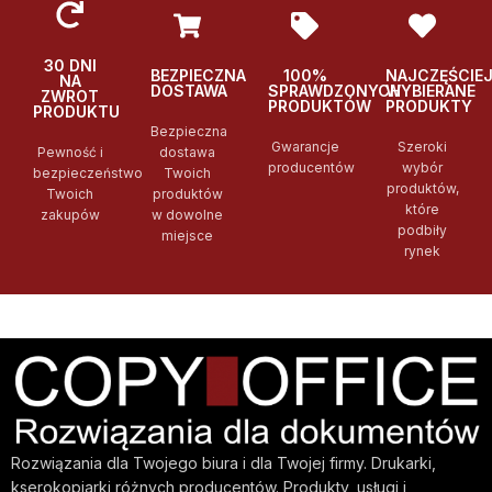
30 DNI
BEZPIECZNA
100%
NAJCZĘŚCIE
NA
DOSTAWA
SPRAWDZONYCH
WYBIERANE
ZWROT
PRODUKTÓW
PRODUKTY
PRODUKTU
Bezpieczna
Gwarancje
Szeroki
Pewność i
dostawa
producentów
wybór
bezpieczeństwo
Twoich
produktów,
Twoich
produktów
które
zakupów
w dowolne
podbiły
miejsce
rynek
Rozwiązania dla Twojego biura i dla Twojej firmy. Drukarki,
kserokopiarki różnych producentów. Produkty, usługi i