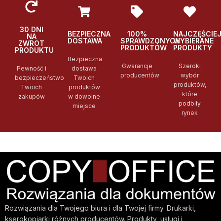
30 DNI
BEZPIECZNA
100%
NAJCZĘŚCIE
NA
DOSTAWA
SPRAWDZONYCH
WYBIERANE
ZWROT
PRODUKTÓW
PRODUKTY
PRODUKTU
Bezpieczna
Gwarancje
Szeroki
Pewność i
dostawa
producentów
wybór
bezpieczeństwo
Twoich
produktów,
Twoich
produktów
które
zakupów
w dowolne
podbiły
miejsce
rynek
Rozwiązania dla Twojego biura i dla Twojej firmy. Drukarki,
kserokopiarki różnych producentów. Produkty, usługi i