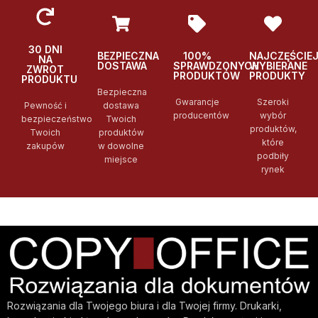
30 DNI
BEZPIECZNA
100%
NAJCZĘŚCIE
NA
DOSTAWA
SPRAWDZONYCH
WYBIERANE
ZWROT
PRODUKTÓW
PRODUKTY
PRODUKTU
Bezpieczna
Gwarancje
Szeroki
Pewność i
dostawa
producentów
wybór
bezpieczeństwo
Twoich
produktów,
Twoich
produktów
które
zakupów
w dowolne
podbiły
miejsce
rynek
Rozwiązania dla Twojego biura i dla Twojej firmy. Drukarki,