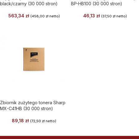
black/czarny (30 000 stron)
BP-HB100 (30 000 stron)
563,34
zł
46,13
zł
(
458,00
zł
netto)
(
37,50
zł
netto)
Zbiornik zużytego tonera Sharp
MX-C41HB (30 000 stron)
89,18
zł
(
72,50
zł
netto)