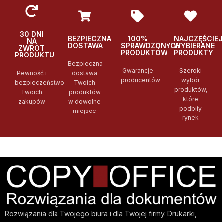
30 DNI
BEZPIECZNA
100%
NAJCZĘŚCIE
NA
DOSTAWA
SPRAWDZONYCH
WYBIERANE
ZWROT
PRODUKTÓW
PRODUKTY
PRODUKTU
Bezpieczna
Gwarancje
Szeroki
Pewność i
dostawa
producentów
wybór
bezpieczeństwo
Twoich
produktów,
Twoich
produktów
które
zakupów
w dowolne
podbiły
miejsce
rynek
Rozwiązania dla Twojego biura i dla Twojej firmy. Drukarki,