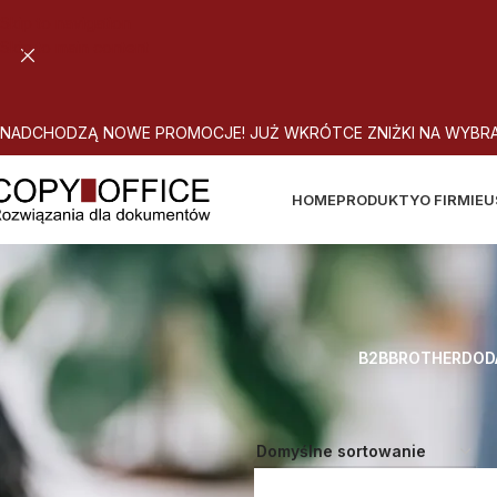
Skip to navigation
Skip to main content
N
A
D
C
H
O
D
Z
Ą
N
O
W
E
P
R
O
M
O
C
J
E
!
J
U
Ż
W
K
R
Ó
T
C
E
Z
N
I
Ż
K
I
N
A
W
Y
B
R
HOME
PRODUKTY
O FIRMIE
U
B2B
BROTHER
DOD
Strona główna
Atrybut produktu: 