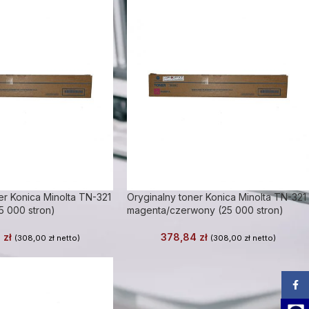
er Konica Minolta TN-321
Oryginalny toner Konica Minolta TN-321
5 000 stron)
magenta/czerwony (25 000 stron)
4
zł
378,84
zł
(
308,00
zł
netto)
(
308,00
zł
netto)
Zalog