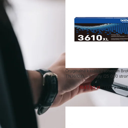
Oryginalna kaseta z tonerem Bro
TN3610XL – czarny (25 000 stro
1047,00
zł
(
851,22
zł
netto)