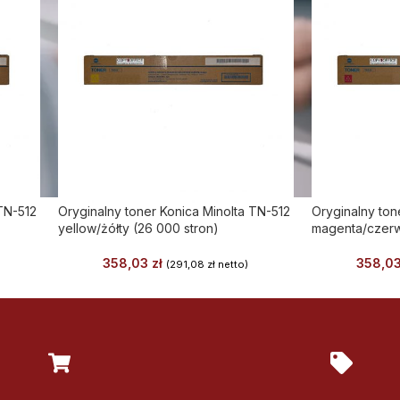
TN-512
Oryginalny toner Konica Minolta TN-512
Oryginalny ton
yellow/żółty (26 000 stron)
magenta/czerw
358,03
zł
358,0
(
291,08
zł
netto)