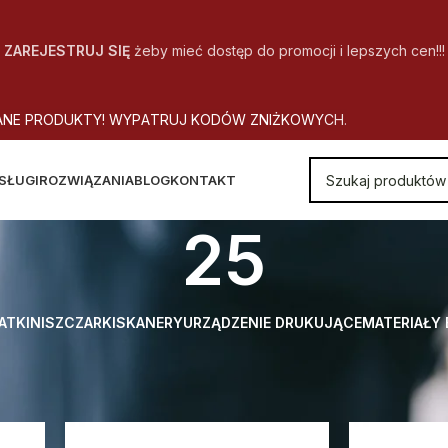
ZAREJESTRUJ SIĘ
żeby mieć dostęp do promocji i lepszych cen!!!
A
N
E
P
R
O
D
U
K
T
Y
!
W
Y
P
A
T
R
U
J
K
O
D
Ó
W
Z
N
I
Ż
K
O
W
Y
C
H
.
SŁUGI
ROZWIĄZANIA
BLOG
KONTAKT
25
ATKI
NISZCZARKI
SKANERY
URZĄDZENIE DRUKUJĄCE
MATERIAŁY
Wydajność w stronach A4 [tys. str.]
25