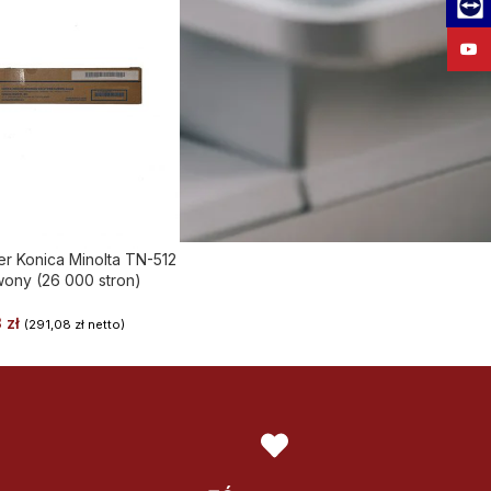
Team
YouT
er Konica Minolta TN-512
ony (26 000 stron)
3
zł
(
291,08
zł
netto)