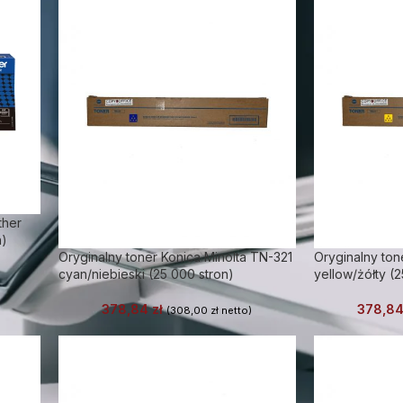
ther
n)
Oryginalny toner Konica Minolta TN-321
Oryginalny ton
cyan/niebieski (25 000 stron)
yellow/żółty (2
378,84
zł
378,8
(
308,00
zł
netto)