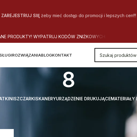
ZAREJESTRUJ SIĘ
żeby mieć dostęp do promocji i lepszych cen!!!
A
N
E
P
R
O
D
U
K
T
Y
!
W
Y
P
A
T
R
U
J
K
O
D
Ó
W
Z
N
I
Ż
K
O
W
Y
C
H
.
SŁUGI
ROZWIĄZANIA
BLOG
KONTAKT
8
ATKI
NISZCZARKI
SKANERY
URZĄDZENIE DRUKUJĄCE
MATERIAŁY
: Wydajność cięcia w arkuszach 80g/m²
8