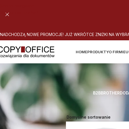
Skip to navigation
Skip to main content
N
A
D
C
H
O
D
Z
Ą
N
O
W
E
P
R
O
M
O
C
J
E
!
J
U
Ż
W
K
R
Ó
T
C
E
Z
N
I
Ż
K
I
N
A
W
Y
B
R
HOME
PRODUKTY
O FIRMIE
U
B2B
BROTHER
DOD
Strona główna
Atrybut produktu