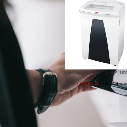
HSM SECURIO B34 – 0,78 x 11 m
7749,00
zł
(
6300,00
zł
netto