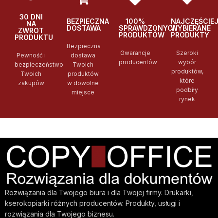
30 DNI
BEZPIECZNA
100%
NAJCZĘŚCIE
NA
DOSTAWA
SPRAWDZONYCH
WYBIERANE
ZWROT
PRODUKTÓW
PRODUKTY
PRODUKTU
Bezpieczna
Gwarancje
Szeroki
Pewność i
dostawa
producentów
wybór
bezpieczeństwo
Twoich
produktów,
Twoich
produktów
które
zakupów
w dowolne
podbiły
miejsce
rynek
Rozwiązania dla Twojego biura i dla Twojej firmy. Drukarki,
kserokopiarki różnych producentów. Produkty, usługi i
rozwiązania dla Twojego biznesu.